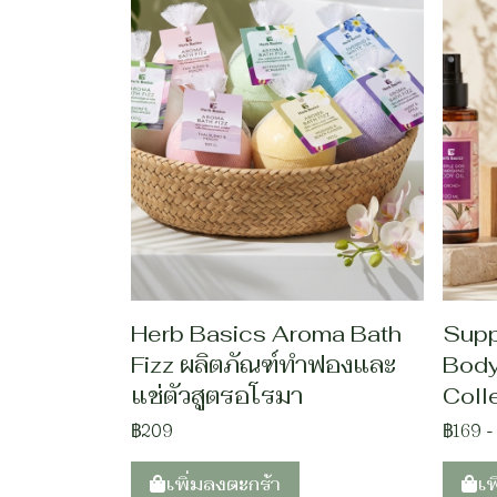
Herb Basics Aroma Bath
Supp
Fizz ผลิตภัณฑ์ทำฟองและ
Body
แช่ตัวสูตรอโรมา
Coll
฿209
฿169
เพิ่มลงตะกร้า
เพ