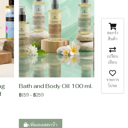
ตะกร้า
สินค้า
เปรียบ
เทียบ
รายการ
ng
Bath and Body Oil 100 ml.
โปรด
f
฿159
-
฿259
เพิ่มลงตะกร้า