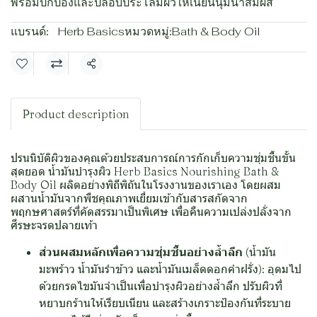
พร้อมปกป้องและปลอบประโลมผิวให้เนียนนุ่มน่าสัมผัส
แบรนด์:
Herb Basics
หมวดหมู่:
Bath & Body Oil
แชร์
Product description
ปรนนิบัติผิวของคุณด้วยประสบการณ์การกักเก็บความชุ่มชื้นขั้น
สุดยอด น้ำมันบำรุงผิว Herb Basics Nourishing Bath &
Body Oil ผลิตอย่างพิถีพิถันในโรงงานของเราเอง โดยผสม
ผสานน้ำมันจากพืชคุณภาพเยี่ยมเข้ากับสารสกัดจาก
พฤกษศาสตร์ที่คัดสรรมาเป็นพิเศษ เพื่อคืนความเปล่งปลั่งจาก
ศีรษะจรดปลายเท้า
ส่วนผสมหลักเพื่อความชุ่มชื้นอย่างล้ำลึก
(น้ำมัน
มะพร้าว น้ำมันรำข้าว และน้ำมันเมล็ดดอกคำฝรั่ง): อุดมไป
ด้วยกรดไขมันจำเป็นเพื่อบำรุงผิวอย่างล้ำลึก ปรับผิวที่
หยาบกร้านให้เรียบเนียน และสร้างเกราะป้องกันที่ระบาย