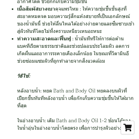
อากาศได้ดี ช่วยกักเก็บความชุ่มชื้น
เนื้อสัมผัสบางเบา
ดุจแพรไหม : ให้ความชุ่มชื้นขั้นสูงที่
สะอาดหมดจด มอบความรู้สึกแห้งสบายที่เป็นเอกลักษณ์
ของน้ำมันนี้ ช่วยให้ลื่นไหลได้อย่างง่ายดายและซึมซาบเข้า
สู่ผิวทันทีโดยไม่ทิ้งคราบเหนียวเหนอะหนะ
ทำความสะอาดและฟื้นฟู
: น้ำมันทีทรีให้การต่อต้าน
แบคทีเรียตามธรรมชาติและช่วยปลอบประโลมผิว ลดการ
เกิดผื่นและอาการระคายเคืองเล็กน้อย ในขณะที่วิตามินอี
ช่วยซ่อมแซมผิวที่ถูกทำลายจากสิ่งแวดล้อม
วิธีใช้:
หลังอาบน้ำ: หยด Bath and Body Oil หยดลงบนผิวที่
เปียกชื้นทันทีหลังอาบน้ำ เพื่อกักเก็บความชุ่มชื้นให้ได้มาก
ที่สุด
ในอ่างอาบน้ำ: เติม Bath and Body Oil 1-2 ช้อนโต๊ะลง
ในน้ำอุ่นในอ่างอาบน้ำโดยตรง เพื่อการบำรุงผิวอย่างล้ำลึก