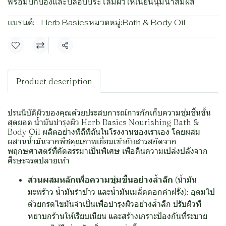
พร้อมปกป้องและปลอบประโลมผิวให้เนียนนุ่มน่าสัมผัส
แบรนด์:
Herb Basics
หมวดหมู่:
Bath & Body Oil
แชร์
Product description
ปรนนิบัติผิวของคุณด้วยประสบการณ์การกักเก็บความชุ่มชื้นขั้น
สุดยอด น้ำมันบำรุงผิว Herb Basics Nourishing Bath &
Body Oil ผลิตอย่างพิถีพิถันในโรงงานของเราเอง โดยผสม
ผสานน้ำมันจากพืชคุณภาพเยี่ยมเข้ากับสารสกัดจาก
พฤกษศาสตร์ที่คัดสรรมาเป็นพิเศษ เพื่อคืนความเปล่งปลั่งจาก
ศีรษะจรดปลายเท้า
ส่วนผสมหลักเพื่อความชุ่มชื้นอย่างล้ำลึก
(น้ำมัน
มะพร้าว น้ำมันรำข้าว และน้ำมันเมล็ดดอกคำฝรั่ง): อุดมไป
ด้วยกรดไขมันจำเป็นเพื่อบำรุงผิวอย่างล้ำลึก ปรับผิวที่
หยาบกร้านให้เรียบเนียน และสร้างเกราะป้องกันที่ระบาย