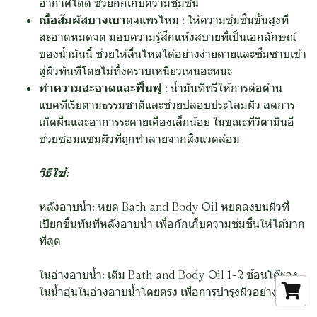
อากาศได้ดี ช่วยกักเก็บความชุ่มชื้น
เนื้อสัมผัสบางเบา
ดุจแพรไหม : ให้ความชุ่มชื้นขั้นสูงที่
สะอาดหมดจด มอบความรู้สึกแห้งสบายที่เป็นเอกลักษณ์
ของน้ำมันนี้ ช่วยให้ลื่นไหลได้อย่างง่ายดายและซึมซาบเข้า
สู่ผิวทันทีโดยไม่ทิ้งคราบเหนียวเหนอะหนะ
ทำความสะอาดและฟื้นฟู
: น้ำมันทีทรีให้การต่อต้าน
แบคทีเรียตามธรรมชาติและช่วยปลอบประโลมผิว ลดการ
เกิดผื่นและอาการระคายเคืองเล็กน้อย ในขณะที่วิตามินอี
ช่วยซ่อมแซมผิวที่ถูกทำลายจากสิ่งแวดล้อม
วิธีใช้:
หลังอาบน้ำ: หยด Bath and Body Oil หยดลงบนผิวที่
เปียกชื้นทันทีหลังอาบน้ำ เพื่อกักเก็บความชุ่มชื้นให้ได้มาก
ที่สุด
ในอ่างอาบน้ำ: เติม Bath and Body Oil 1-2 ช้อนโต๊ะลง
ในน้ำอุ่นในอ่างอาบน้ำโดยตรง เพื่อการบำรุงผิวอย่างล้ำลึก