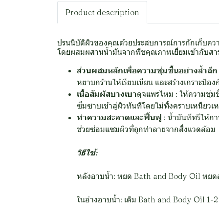
Product description
ปรนนิบัติผิวของคุณด้วยประสบการณ์การกักเก็บความ
โดยผสมผสานน้ำมันจากพืชคุณภาพเยี่ยมเข้ากับสาร
ส่วนผสมหลักเพื่อความชุ่มชื้นอย่างล้ำลึก
หยาบกร้านให้เรียบเนียน และสร้างเกราะป้องกั
เนื้อสัมผัสบางเบา
ดุจแพรไหม : ให้ความชุ่มช
ซึมซาบเข้าสู่ผิวทันทีโดยไม่ทิ้งคราบเหนียว
ทำความสะอาดและฟื้นฟู
: น้ำมันทีทรีให้
ช่วยซ่อมแซมผิวที่ถูกทำลายจากสิ่งแวดล้อม
วิธีใช้:
หลังอาบน้ำ: หยด Bath and Body Oil หยดลงบนผ
ในอ่างอาบน้ำ: เติม Bath and Body Oil 1-2 