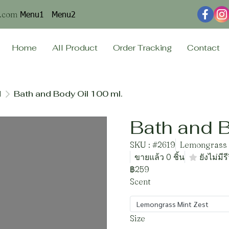
Menu1
Menu2
n.com
Home
All Product
Order Tracking
Contact
l
Bath and Body Oil 100 ml.
Bath and B
SKU : #2619
Lemongrass M
ขายแล้ว 0 ชิ้น
ยังไม่มีรี
฿259
Scent
Lemongrass Mint Zest
Size