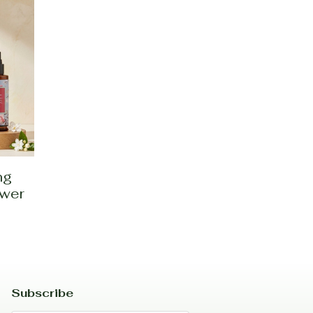
ng
ower
Subscribe