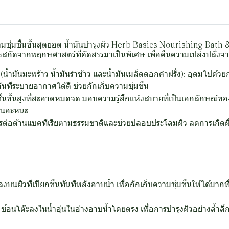
ชุ่มชื้นขั้นสุดยอด น้ำมันบำรุงผิว Herb Basics Nourishing Bath 
สกัดจากพฤกษศาสตร์ที่คัดสรรมาเป็นพิเศษ เพื่อคืนความเปล่งปลั่งจ
(น้ำมันมะพร้าว น้ำมันรำข้าว และน้ำมันเมล็ดดอกคำฝรั่ง): อุดมไปด้วยกร
นที่ระบายอากาศได้ดี ช่วยกักเก็บความชุ่มชื้น
ื้นขั้นสูงที่สะอาดหมดจด มอบความรู้สึกแห้งสบายที่เป็นเอกลักษณ์ของน
เหนอะหนะ
การต่อต้านแบคทีเรียตามธรรมชาติและช่วยปลอบประโลมผิว ลดการเกิดผื
ิวที่เปียกชื้นทันทีหลังอาบน้ำ เพื่อกักเก็บความชุ่มชื้นให้ได้มากที
ช้อนโต๊ะลงในน้ำอุ่นในอ่างอาบน้ำโดยตรง เพื่อการบำรุงผิวอย่างล้ำลึ