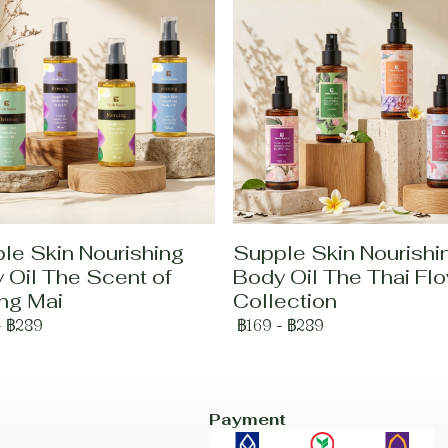
le Skin Nourishing
Supple Skin Nourishi
 Oil The Scent of
Body Oil The Thai Fl
ng Mai
Collection
-
฿289
฿169
-
฿289
Payment