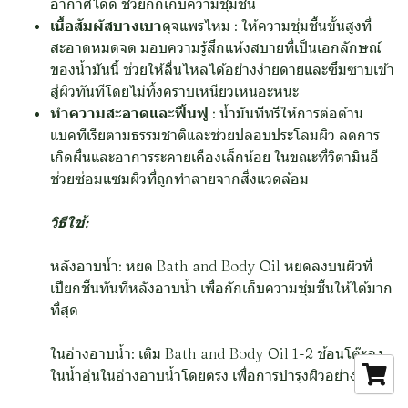
อากาศได้ดี ช่วยกักเก็บความชุ่มชื้น
เนื้อสัมผัสบางเบา
ดุจแพรไหม : ให้ความชุ่มชื้นขั้นสูงที่
สะอาดหมดจด มอบความรู้สึกแห้งสบายที่เป็นเอกลักษณ์
ของน้ำมันนี้ ช่วยให้ลื่นไหลได้อย่างง่ายดายและซึมซาบเข้า
สู่ผิวทันทีโดยไม่ทิ้งคราบเหนียวเหนอะหนะ
ทำความสะอาดและฟื้นฟู
: น้ำมันทีทรีให้การต่อต้าน
แบคทีเรียตามธรรมชาติและช่วยปลอบประโลมผิว ลดการ
เกิดผื่นและอาการระคายเคืองเล็กน้อย ในขณะที่วิตามินอี
ช่วยซ่อมแซมผิวที่ถูกทำลายจากสิ่งแวดล้อม
วิธีใช้:
หลังอาบน้ำ: หยด Bath and Body Oil หยดลงบนผิวที่
เปียกชื้นทันทีหลังอาบน้ำ เพื่อกักเก็บความชุ่มชื้นให้ได้มาก
ที่สุด
ในอ่างอาบน้ำ: เติม Bath and Body Oil 1-2 ช้อนโต๊ะลง
ในน้ำอุ่นในอ่างอาบน้ำโดยตรง เพื่อการบำรุงผิวอย่างล้ำลึก