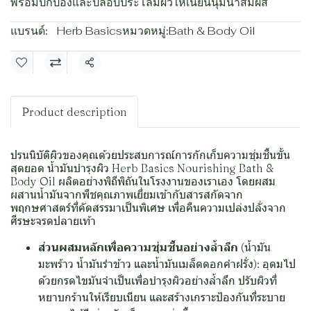
พร้อมปกป้องและปลอบประโลมผิวให้เนียนนุ่มน่าสัมผัส
แบรนด์:
Herb Basics
หมวดหมู่:
Bath & Body Oil
แชร์
Product description
ปรนนิบัติผิวของคุณด้วยประสบการณ์การกักเก็บความชุ่มชื้นขั้น
สุดยอด น้ำมันบำรุงผิว Herb Basics Nourishing Bath &
Body Oil ผลิตอย่างพิถีพิถันในโรงงานของเราเอง โดยผสม
ผสานน้ำมันจากพืชคุณภาพเยี่ยมเข้ากับสารสกัดจาก
พฤกษศาสตร์ที่คัดสรรมาเป็นพิเศษ เพื่อคืนความเปล่งปลั่งจาก
ศีรษะจรดปลายเท้า
ส่วนผสมหลักเพื่อความชุ่มชื้นอย่างล้ำลึก
(น้ำมัน
มะพร้าว น้ำมันรำข้าว และน้ำมันเมล็ดดอกคำฝรั่ง): อุดมไป
ด้วยกรดไขมันจำเป็นเพื่อบำรุงผิวอย่างล้ำลึก ปรับผิวที่
หยาบกร้านให้เรียบเนียน และสร้างเกราะป้องกันที่ระบาย