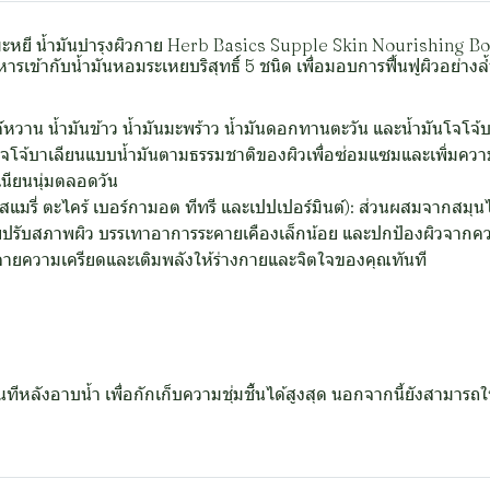
จกำมะหยี น้ำมันบำรุงผิวกาย Herb Basics Supple Skin Nourishing B
เข้ากับน้ำมันหอมระเหยบริสุทธิ์ 5 ชนิด เพื่อมอบการฟื้นฟูผิวอย่างล้
นด์หวาน น้ำมันข้าว น้ำมันมะพร้าว น้ำมันดอกทานตะวัน และน้ำมันโจโจ
จโจ้บาเลียนแบบน้ำมันตามธรรมชาติของผิวเพื่อซ่อมแซมและเพิ่มความย
เนียนนุ่มตลอดวัน
รสแมรี่ ตะไคร้ เบอร์กามอต ทีทรี และเปปเปอร์มินต์): ส่วนผสมจากสมุน
ยปรับสภาพผิว บรรเทาอาการระคายเคืองเล็กน้อย และปกป้องผิวจากคว
คลายความเครียดและเติมพลังให้ร่างกายและจิตใจของคุณทันที
ลังอาบน้ำ เพื่อกักเก็บความชุ่มชื้นได้สูงสุด นอกจากนี้ยังสามารถใช้