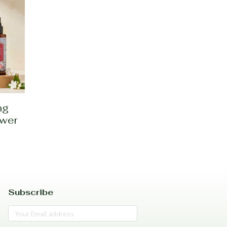
ng
ower
Subscribe