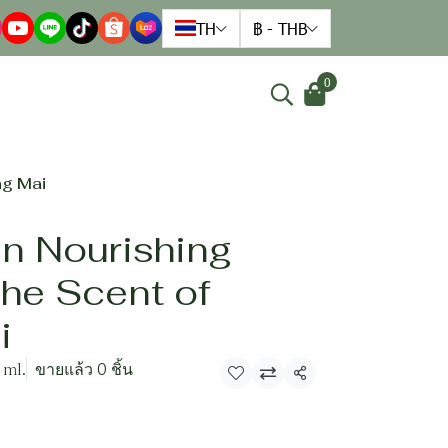
TH
฿
-
THB
0
ng Mai
n Nourishing
he Scent of
i
 ml.
ขายแล้ว 0 ชิ้น
แชร์