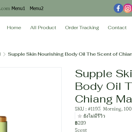
Menu1
Menu2
n.com
Home
All Product
Order Tracking
Contact
l
Supple Skin Nourishing Body Oil The Scent of Chia
Supple Ski
Body Oil T
Chiang Ma
SKU : #1193
Morning, 100
ยังไม่มีรีวิว
฿289
Scent