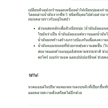
เปลี่ยนผิวแห้งกร้านและเหนื่อยล้าให้เนียนนุ่มดุ
โดยผสานน้ำมันจากพืช 5 ชนิดที่อุดมไปด้วยสารอาหาร
ผ่อนคลายราวกับอยู่ในสปา
ส่วนผสมหลักเพื่อผิวเนียนนุ่ม (น้ำมันอัลมอ
ไขมันจำเป็น น้ำมันอัลมอนด์หวานและน้ำมันโ
น้ำมันมะพร้าวสร้างเกราะป้องกันเพื่อคงความ
น้ำมันหอมระเหยที่ช่วยกระตุ้นความสดชื่น (โ
สะอาดและต้านอนุมูลอิสระตามธรรมชาติ ช่ว
ตะไคร้ เบอร์กามอต และเปปเปอร์มินต์ ช่วย
วิธีใช้:
นวดออยล์ในปริมาณพอเหมาะลงบนผิวที่เปียกชื้นทันทีห
และคลายความตึงเครียดได้อีกด้วย