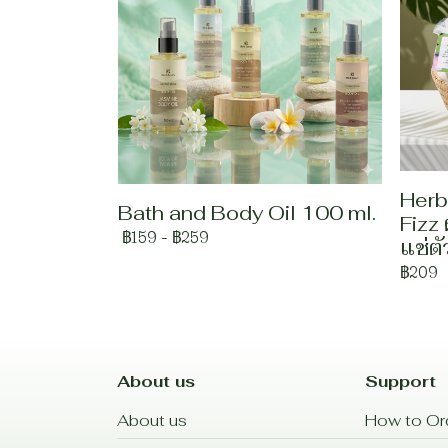
Herb
Bath and Body Oil 100 ml.
Fizz
฿159
-
฿259
แช่ต
฿209
About us
Support
About us
How to Or