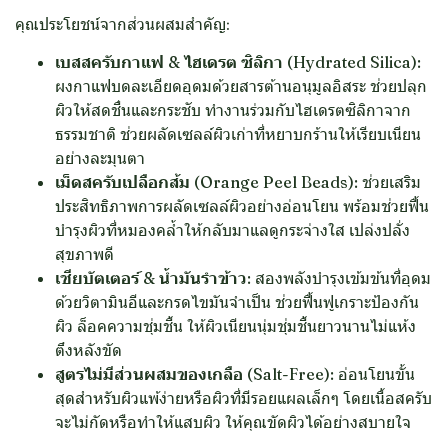
คุณประโยชน์จากส่วนผสมสำคัญ:
เบสสครับกาแฟ & ไฮเดรต ซิลิกา (Hydrated Silica):
ผงกาแฟบดละเอียดอุดมด้วยสารต้านอนุมูลอิสระ ช่วยปลุก
ผิวให้สดชื่นและกระชับ ทำงานร่วมกับไฮเดรตซิลิกาจาก
ธรรมชาติ ช่วยผลัดเซลล์ผิวเก่าที่หยาบกร้านให้เรียบเนียน
อย่างละมุนตา
เม็ดสครับเปลือกส้ม (Orange Peel Beads):
ช่วยเสริม
ประสิทธิภาพการผลัดเซลล์ผิวอย่างอ่อนโยน พร้อมช่วยฟื้น
บำรุงผิวที่หมองคล้ำให้กลับมาแลดูกระจ่างใส เปล่งปลั่ง
สุขภาพดี
เชียบัตเตอร์ & น้ำมันรำข้าว:
สองพลังบำรุงเข้มข้นที่อุดม
ด้วยวิตามินอีและกรดไขมันจำเป็น ช่วยฟื้นฟูเกราะป้องกัน
ผิว ล็อคความชุ่มชื้น ให้ผิวเนียนนุ่มชุ่มชื้นยาวนานไม่แห้ง
ตึงหลังขัด
สูตรไม่มีส่วนผสมของเกลือ (Salt-Free):
อ่อนโยนขั้น
สุดสำหรับผิวแพ้ง่ายหรือผิวที่มีรอยแผลเล็กๆ โดยเนื้อสครับ
จะไม่กัดหรือทำให้แสบผิว ให้คุณขัดผิวได้อย่างสบายใจ