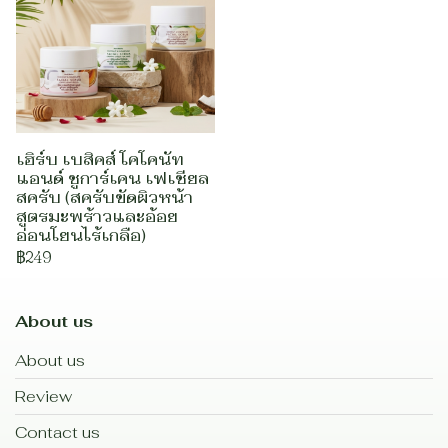
เฮิร์บ เบสิคส์ โคโคนัท
แอนด์ ชูการ์เคน เฟเชียล
สครับ (สครับขัดผิวหน้า
สูตรมะพร้าวและอ้อย
อ่อนโยนไร้เกลือ)
฿249
About us
About us
Review
Contact us