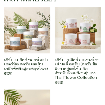
เฮิร์บ เบสิคส์ ซอลท์ สปา
เฮิร์บ เบสิคส์ ออเรนจ์ ลา
เฮอร์บัล สครับ (สครับ
เต้ บอดี้ สครับ (สครับขัด
เกลือขัดผิวสูตรสมุนไพร)
ผิวกายสูตรไร้เกลือ
สำหรับผิวแพ้ง่าย): The
฿329
Thai Flower Collection
฿339