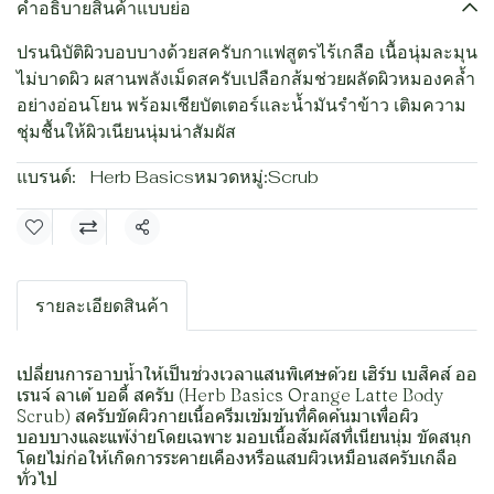
คำอธิบายสินค้าแบบย่อ
ปรนนิบัติผิวบอบบางด้วยสครับกาแฟสูตรไร้เกลือ เนื้อนุ่มละมุน
ไม่บาดผิว ผสานพลังเม็ดสครับเปลือกส้มช่วยผลัดผิวหมองคล้ำ
อย่างอ่อนโยน พร้อมเชียบัตเตอร์และน้ำมันรำข้าว เติมความ
ชุ่มชื้นให้ผิวเนียนนุ่มน่าสัมผัส
แบรนด์:
Herb Basics
หมวดหมู่:
Scrub
แชร์
รายละเอียดสินค้า
เปลี่ยนการอาบน้ำให้เป็นช่วงเวลาแสนพิเศษด้วย เฮิร์บ เบสิคส์ ออ
เรนจ์ ลาเต้ บอดี้ สครับ (Herb Basics Orange Latte Body
Scrub) สครับขัดผิวกายเนื้อครีมเข้มข้นที่คิดค้นมาเพื่อผิว
บอบบางและแพ้ง่ายโดยเฉพาะ มอบเนื้อสัมผัสที่เนียนนุ่ม ขัดสนุก
โดยไม่ก่อให้เกิดการระคายเคืองหรือแสบผิวเหมือนสครับเกลือ
ทั่วไป