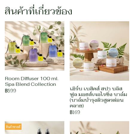
สินค้าที่เกี่ยวข้อง
Room Diffuser 100 ml.
Spa Blend Collection
เฮิร์บ เบสิคส์ สปา บลิส
฿599
ฟูล มอยส์เจอไรซิ่ง บาล์ม
(บาล์มบำรุงผิวสูตรผ่อน
คลาย)
฿169
สินค้าขายดี