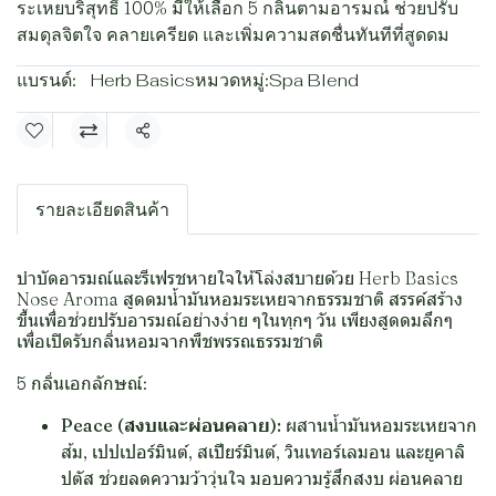
ระเหยบริสุทธิ์ 100% มีให้เลือก 5 กลิ่นตามอารมณ์ ช่วยปรับ
สมดุลจิตใจ คลายเครียด และเพิ่มความสดชื่นทันทีที่สูดดม
แบรนด์:
Herb Basics
หมวดหมู่:
Spa Blend
แชร์
รายละเอียดสินค้า
บำบัดอารมณ์และรีเฟรชหายใจให้โล่งสบายด้วย Herb Basics
Nose Aroma สูดดมน้ำมันหอมระเหยจากธรรมชาติ สรรค์สร้าง
ขึ้นเพื่อช่วยปรับอารมณ์อย่างง่าย ๆในทุกๆ วัน เพียงสูดดมลึกๆ
เพื่อเปิดรับกลิ่นหอมจากพืชพรรณธรรมชาติ
5 กลิ่นเอกลักษณ์:
Peace (สงบและผ่อนคลาย):
ผสานน้ำมันหอมระเหยจาก
ส้ม, เปปเปอร์มินต์, สเปียร์มินต์, วินเทอร์เลมอน และยูคาลิ
ปตัส ช่วยลดความว้าวุ่นใจ มอบความรู้สึกสงบ ผ่อนคลาย