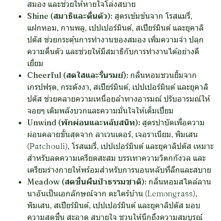
สมอง และช่วยให้หายใจโล่งสบาย
Shine (สมาธิและตื่นตัว):
สูตรเข้มข้นจาก โรสแมรี่,
แฝกหอม, กานพลู, เปปเปอร์มินต์, สเปียร์มินต์ และยูคาลิ
ปตัส ช่วยกระตุ้นการทำงานของสมอง เพิ่มความจำ ปลุก
ความตื่นตัว และช่วยให้มีสมาธิกับการทำงานได้อย่างดี
เยี่ยม
Cheerful (สดใสและรื่นรมย์):
กลิ่นหอมชวนยิ้มจาก
เกรปฟรุต, กระดังงา, สเปียร์มินต์, เปปเปอร์มินต์ และยูคาลิ
ปตัส ช่วยคลายความเหนื่อยล้าทางอารมณ์ ปรับอารมณ์ให้
จอยๆ เติมพลังบวกและความมั่นใจให้เต็มเปี่ยม
Unwind (พักผ่อนและหลับสนิท):
สูตรบำบัดเพื่อความ
ผ่อนคลายขั้นสุดจาก ลาเวนเดอร์, เจอราเนียม, พิมเสน
(Patchouli), โรสแมรี่, เปปเปอร์มินต์ และยูคาลิปตัส เหมาะ
สำหรับลดความเครียดสะสม บรรเทาความวิตกกังวล และ
เตรียมร่างกายให้พร้อมสำหรับการนอนหลับที่ลึกและสบาย
Meadow (สดชื่นผืนป่าธรรมชาติ):
กลิ่นหอมสไตล์ลาน
นาอันเป็นเอกลักษณ์จาก ตะไคร้บ้าน (Lemongrass),
พิมเสน, สเปียร์มินต์, เปปเปอร์มินต์ และยูคาลิปตัส มอบ
ความสดชื่น สะอาด สบายใจ ชวนให้นึกถึงความสมบูรณ์