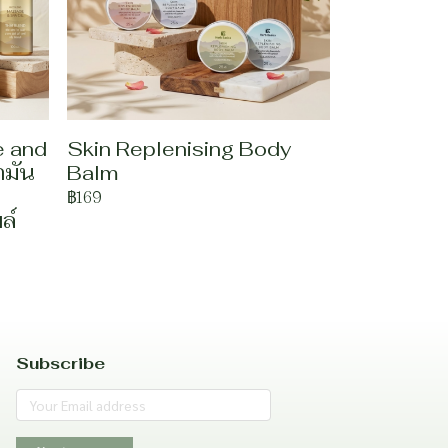
e and
Skin Replenising Body
ำมัน
Balm
฿169
ล์
Subscribe