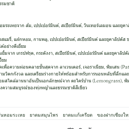
ธรรมชาติ
ระเหยจาก ส้ม, เปปเปอร์มินต์, สเปียร์มินต์, วินเทอร์เลมอน และยูคา
รสแมรี่, แฝกหอม, กานพลู, เปปเปอร์มินต์, สเปียร์มินต์ และยูคาลิปต
้อย่างดีเยี่ยม
ิ้มจาก เกรปฟรุต, กระดังงา, สเปียร์มินต์, เปปเปอร์มินต์ และยูคาลิ
ี่ยม
ดเพื่อความผ่อนคลายขั้นสุดจาก ลาเวนเดอร์, เจอราเนียม, พิมเสน (Patc
มวิตกกังวล และเตรียมร่างกายให้พร้อมสำหรับการนอนหลับที่ลึกแล
อมสไตล์ลานนาอันเป็นเอกลักษณ์จาก ตะไคร้บ้าน (Lemongrass), พิมเสน
งความสมบูรณ์ของทุ่งหญ้าและธรรมชาติสีเขียว
มันหอมระเหย
ยาดมสมุนไพร
ยาดมแก้เครียด
ของฝากเชียงให