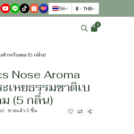
TH
฿
-
THB
0
ำหรับดม (5 กลิ่น)
cs Nose Aroma
ระเหยธรรมชาติเบ
 (5 กลิ่น)
ml.
ขายแล้ว 0 ชิ้น
แชร์