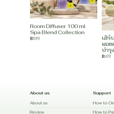
Room Diffuser 100 ml.
Spa Blend Collection
เฮิร์
฿599
มอยส์
บำรุ
฿169
About us
Support
About us
How to Or
Review
How to P