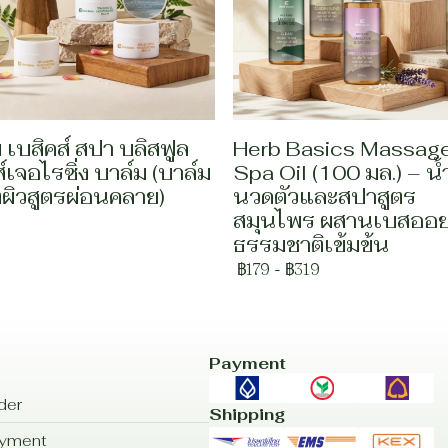
บ เบสิคส์ สปา บลิสฟูล
Herb Basics Massag
เจอไรซิ่ง บาล์ม (บาล์ม
Spa Oil (100 มล.) – น้
งผิวสูตรผ่อนคลาย)
นวดตัวและสปาสูตร
สมุนไพร ผสานเบสออย
ธรรมชาติเข้มข้น
฿179
-
฿319
Payment
der
Shipping
ayment