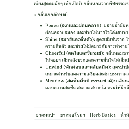
เพียงสูดดมลึกๆ เพื่อเปิดรับกลิ่นหอมจากพืชพรรณ
5 กลิ่นเอกลักษณ์:
Peace (สงบและผ่อนคลาย):
ผสานน้ำมันหอม
ผ่อนคลายสมอง และช่วยให้หายใจโล่งสบาย
Shine (สมาธิและตื่นตัว):
สูตรเข้มข้นจาก โ
ความตื่นตัว และช่วยให้มีสมาธิกับการทำงานได
Cheerful (สดใสและรื่นรมย์):
กลิ่นหอมชวนย
ให้จอยๆ เติมพลังบวกและความมั่นใจให้เต็มเป
Unwind (พักผ่อนและหลับสนิท):
สูตรบำบั
เหมาะสำหรับลดความเครียดสะสม บรรเทาควา
Meadow (สดชื่นผืนป่าธรรมชาติ):
กลิ่นห
มอบความสดชื่น สะอาด สบายใจ ชวนให้นึกถึ
ยาดมสปา
ยาดมอโรมา
Herb Basics
น้ำ