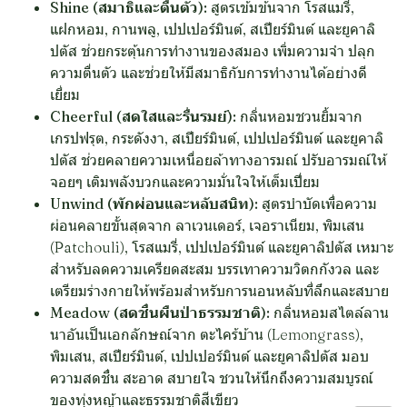
Shine (สมาธิและตื่นตัว):
สูตรเข้มข้นจาก โรสแมรี่,
แฝกหอม, กานพลู, เปปเปอร์มินต์, สเปียร์มินต์ และยูคาลิ
ปตัส ช่วยกระตุ้นการทำงานของสมอง เพิ่มความจำ ปลุก
ความตื่นตัว และช่วยให้มีสมาธิกับการทำงานได้อย่างดี
เยี่ยม
Cheerful (สดใสและรื่นรมย์):
กลิ่นหอมชวนยิ้มจาก
เกรปฟรุต, กระดังงา, สเปียร์มินต์, เปปเปอร์มินต์ และยูคาลิ
ปตัส ช่วยคลายความเหนื่อยล้าทางอารมณ์ ปรับอารมณ์ให้
จอยๆ เติมพลังบวกและความมั่นใจให้เต็มเปี่ยม
Unwind (พักผ่อนและหลับสนิท):
สูตรบำบัดเพื่อความ
ผ่อนคลายขั้นสุดจาก ลาเวนเดอร์, เจอราเนียม, พิมเสน
(Patchouli), โรสแมรี่, เปปเปอร์มินต์ และยูคาลิปตัส เหมาะ
สำหรับลดความเครียดสะสม บรรเทาความวิตกกังวล และ
เตรียมร่างกายให้พร้อมสำหรับการนอนหลับที่ลึกและสบาย
Meadow (สดชื่นผืนป่าธรรมชาติ):
กลิ่นหอมสไตล์ลาน
นาอันเป็นเอกลักษณ์จาก ตะไคร้บ้าน (Lemongrass),
พิมเสน, สเปียร์มินต์, เปปเปอร์มินต์ และยูคาลิปตัส มอบ
ความสดชื่น สะอาด สบายใจ ชวนให้นึกถึงความสมบูรณ์
ของทุ่งหญ้าและธรรมชาติสีเขียว