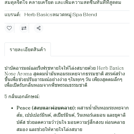
สมดุลจิตใจ คลายเครียด และเพิ่มความสดชื่นทันทีที่สูดดม
แบรนด์:
Herb Basics
หมวดหมู่:
Spa Blend
แชร์
รายละเอียดสินค้า
บำบัดอารมณ์และรีเฟรชหายใจให้โล่งสบายด้วย Herb Basics
Nose Aroma สูดดมน้ำมันหอมระเหยจากธรรมชาติ สรรค์สร้าง
ขึ้นเพื่อช่วยปรับอารมณ์อย่างง่าย ๆในทุกๆ วัน เพียงสูดดมลึกๆ
เพื่อเปิดรับกลิ่นหอมจากพืชพรรณธรรมชาติ
5 กลิ่นเอกลักษณ์:
Peace (สงบและผ่อนคลาย):
ผสานน้ำมันหอมระเหยจาก
ส้ม, เปปเปอร์มินต์, สเปียร์มินต์, วินเทอร์เลมอน และยูคาลิ
ปตัส ช่วยลดความว้าวุ่นใจ มอบความรู้สึกสงบ ผ่อนคลาย
สมอง และช่วยให้หายใจโล่งสบาย