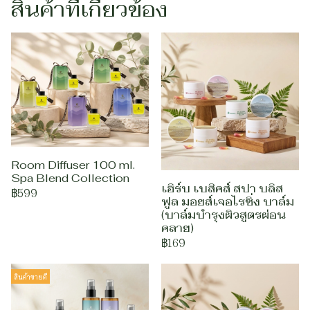
สินค้าที่เกี่ยวข้อง
Room Diffuser 100 ml.
Spa Blend Collection
เฮิร์บ เบสิคส์ สปา บลิส
฿599
ฟูล มอยส์เจอไรซิ่ง บาล์ม
(บาล์มบำรุงผิวสูตรผ่อน
คลาย)
฿169
สินค้าขายดี