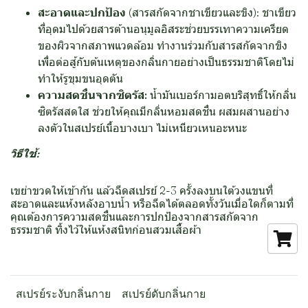
สะอาดและปกป้อง
(สารสกัดจากชาเขียวและขิง): ชาเขียว
ที่อุดมไปด้วยสารต้านอนุมูลอิสระช่วยบรรเทาความเครียด
ของผิวจากสภาพแวดล้อม ทำงานร่วมกับสารสกัดจากขิง
เพื่อต่อสู้กับต้นเหตุของกลิ่นกายอย่างเป็นธรรมชาติโดยไม่
ทำให้รูขุมขนอุดตัน
ความสดชื่นจากซิตรัส:
น้ำมันเบอร์กามอตบริสุทธิ์ให้กลิ่น
ซิตรัสสดใส ช่วยให้คุณมีกลิ่นหอมสดชื่น ผสมผสานอย่าง
ลงตัวในสเปรย์เนื้อบางเบา ไม่เหนียวเหนอะหนะ
วิธีใช้:
เขย่าขวดให้เข้ากัน แล้วฉีดสเปรย์ 2-3 ครั้งลงบนใต้วงแขนที่
สะอาดและแห้งหลังอาบน้ำ หรือฉีดได้ตลอดทั้งวันเมื่อใดก็ตามที่
คุณต้องการความสดชื่นและการปกป้องจากสารสกัดจาก
ธรรมชาติ ทิ้งไว้ให้แห้งสนิทก่อนสวมเสื้อผ้า
สเปรย์ระงับกลิ่นกาย
สเปรย์ดับกลิ่นกาย