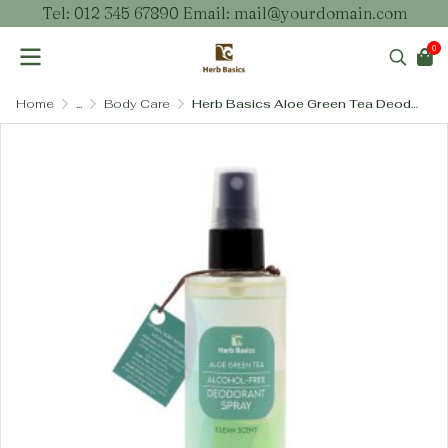
Tel: 012 345 67890 Email: mail@yourdomain.com
0
Home
...
Body Care
Herb Basics Aloe Green Tea Deodorant Spray