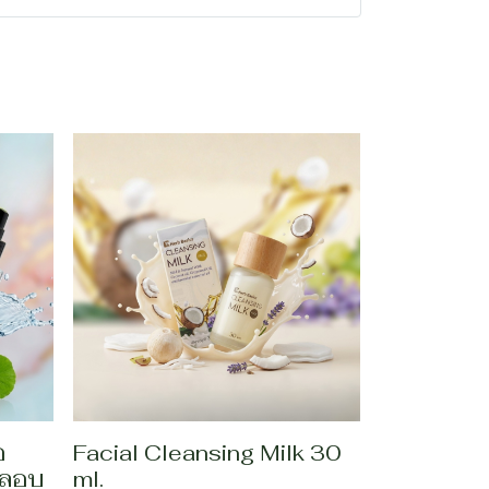
อ
Facial Cleansing Milk 30
ปลอบ
ml.