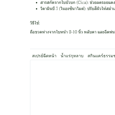
สารสกัดจากใบบัวบก (Cica): ช่วยลดรอยแดง
วิตามินบี 3 (ไนอะซินาไมด์): ปรับสีผิวให้สม่
วิธีใช้:
ถือขวดห่างจากใบหน้า 8-10 นิ้ว หลับตา และฉีดพ่นใ
สเปรย์ฉีดหน้า
น้ำแร่กุหลาบ
สกินแคร์ธรรมช