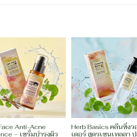
Face Anti-Acne
Herb Basics คลีนซิ่งว
nce – เซรั่มบำรุงผิว
เตอร์ สูตรเซนเทลลา 