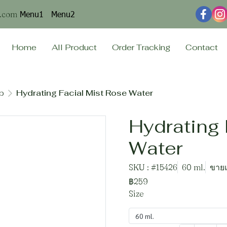
Menu1
Menu2
n.com
Home
All Product
Order Tracking
Contact
ip
Hydrating Facial Mist Rose Water
Hydrating 
Water
SKU : #15426
60 ml.
ขายแ
฿259
Size
60 ml.