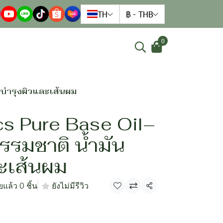
TH
฿
-
THB
0
นบำรุงผิวและเส้นผม
cs Pure Base Oil–
รรมชาติ น้ำมัน
ะเส้นผม
แล้ว 0 ชิ้น
ยังไม่มีรีวิว
แชร์