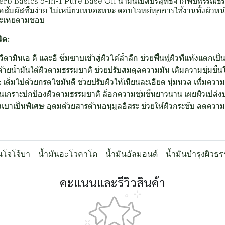
Herb Basics 5-in-1 Pure Base Oil น้ำมันเบสบริสุทธิ์จากพืชพรรณธรร
อสัมผัสซึมง่าย ไม่เหนียวเหนอะหนะ ตอบโจทย์ทุกการใช้งานทั้งผิวหน้
มระเหยตามชอบ
ิด:
ิตามินเอ ดี และอี ซึมซาบเข้าสู่ผิวได้ล้ำลึก ช่วยฟื้นฟูผิวที่แห้งแตก
้ายน้ำมันใต้ผิวตามธรรมชาติ ช่วยปรับสมดุลความมัน เติมความชุ่มชื้นโ
:
เต็มไปด้วยกรดไขมันดี ช่วยปรับผิวให้เนียนละเอียด นุ่มนวล เพิ่มคว
็นเกราะปกป้องผิวตามธรรมชาติ ล็อกความชุ่มชื้นยาวนาน เผยผิวเปล่งป
งเบาเป็นพิเศษ อุดมด้วยสารต้านอนุมูลอิสระ ช่วยให้ผิวกระชับ ลดความห
ันโจโจ้บา
น้ำมันอะโวคาโด
น้ำมันอัลมอนด์
น้ำมันบำรุงผิวธ
คะแนนและรีวิวสินค้า