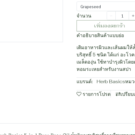
Grapeseed
จำนวน
เพิ่มลงตะกร้า
คำอธิบายสินค้าแบบย่อ
เติมอาหารผิวและเส้นผมให้
บริสุทธิ์ 5 ชนิด ได้แก่ อะโ
เมล็ดองุ่น ใช้ทาบำรุงผิวโด
หอมระเหยสำหรับงานสปา
แบรนด์:
Herb Basics
หมวด
รายการโปรด
เปรียบ