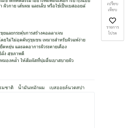
มชาติที่คัดสรรมาอย่างพิถีพิถันเพื่อการบำรุงแบบ
เปรียบ
า ผิวกาย เส้นผม และเล็บ หรือใช้เป็นเบสออยล์
เทียบ
รายการ
เป็นขุยและกระตุ้นการสร้างคอลลาเจน
โปรด
ดยไม่ไม่อุดตันรูขุมขน เหมาะสำหรับผิวแพ้ง่าย
ามยืดหยุ่น และลดอาการผิวระคายเคือง
ลั่ง สุขภาพดี
มองคล้ำ ให้สัมผัสที่นุ่มลื่นเบาสบายผิว
รรมชาติ
น้ำมันหมักผม
เบสออยล์นวดสปา