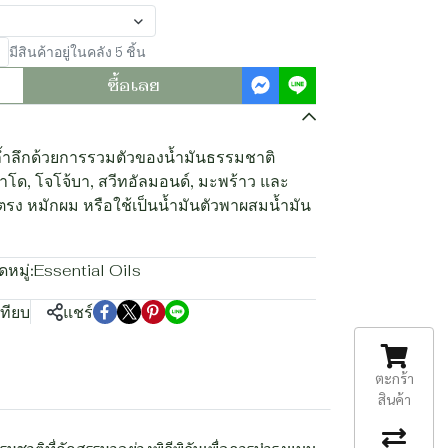
มีสินค้าอยู่ในคลัง 5 ชิ้น
ซื้อเลย
ล้ำลึกด้วยการรวมตัวของน้ำมันธรรมชาติ
วคาโด, โจโจ้บา, สวีทอัลมอนด์, มะพร้าว และ
ยตรง หมักผม หรือใช้เป็นน้ำมันตัวพาผสมน้ำมัน
หมู่:
Essential Oils
เทียบ
แชร์
ตะกร้า
สินค้า