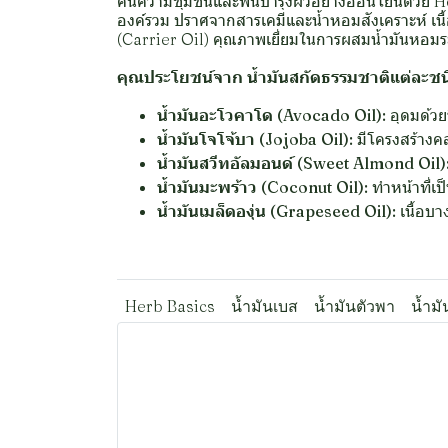
คืนความชุ่มชื้นและฟื้นบำรุงผิวอย่างอ่อนโยนด้วย 
องค์รวม ปราศจากสารเคมีและน้ำหอมสังเคราะห์ เนื้
(Carrier Oil) คุณภาพเยี่ยมในการผสมน้ำมันหอ
คุณประโยชน์จาก น้ำมันสกัดธรรมชาติแต่ละชน
น้ำมันอะโวคาโด (Avocado Oil):
อุดมด้วยว
น้ำมันโจโจ้บา (Jojoba Oil):
มีโครงสร้างคล
น้ำมันสวีทอัลมอนด์ (Sweet Almond Oil)
น้ำมันมะพร้าว (Coconut Oil):
ทำหน้าที่เป
น้ำมันเมล็ดองุ่น (Grapeseed Oil):
เนื้อบา
Herb Basics
น้ำมันเบส
น้ำมันตัวพา
น้ำม