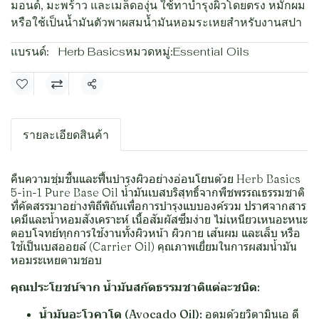
มอนด์, มะพร้าว และเมล็ดองุ่น ใช้ทาบำรุงผิวโดยตรง หมักผม
หรือใช้เป็นน้ำมันตัวพาผสมน้ำมันหอมระเหยสำหรับงานสปา
แบรนด์:
Herb Basics
หมวดหมู่:
Essential Oils
แชร์
รายละเอียดสินค้า
คืนความชุ่มชื้นและฟื้นบำรุงผิวอย่างอ่อนโยนด้วย Herb Basics
5-in-1 Pure Base Oil น้ำมันเบสบริสุทธิ์จากพืชพรรณธรรมชาติ
ที่คัดสรรมาอย่างพิถีพิถันเพื่อการบำรุงแบบองค์รวม ปราศจากสาร
เคมีและน้ำหอมสังเคราะห์ เนื้อสัมผัสซึมง่าย ไม่เหนียวเหนอะหนะ
ตอบโจทย์ทุกการใช้งานทั้งผิวหน้า ผิวกาย เส้นผม และเล็บ หรือ
ใช้เป็นเบสออยล์ (Carrier Oil) คุณภาพเยี่ยมในการผสมน้ำมัน
หอมระเหยตามชอบ
คุณประโยชน์จาก น้ำมันสกัดธรรมชาติแต่ละชนิด:
น้ำมันอะโวคาโด (Avocado Oil):
อุดมด้วยวิตามินเอ ดี