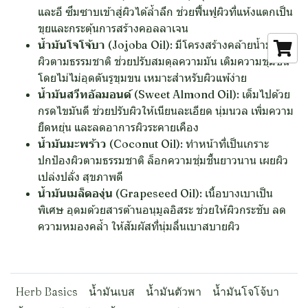
และอี ซึมซาบเข้าสู่ผิวได้ล้ำลึก ช่วยฟื้นฟูผิวที่แห้งแตกเป็น
ขุยและกระตุ้นการสร้างคอลลาเจน
น้ำมันโจโจ้บา (Jojoba Oil):
มีโครงสร้างคล้ายน้ำมันใต้
ผิวตามธรรมชาติ ช่วยปรับสมดุลความมัน เติมความชุ่มชื้น
โดยไม่ไม่อุดตันรูขุมขน เหมาะสำหรับผิวแพ้ง่าย
น้ำมันสวีทอัลมอนด์ (Sweet Almond Oil):
เต็มไปด้วย
กรดไขมันดี ช่วยปรับผิวให้เนียนละเอียด นุ่มนวล เพิ่มความ
ยืดหยุ่น และลดอาการผิวระคายเคือง
น้ำมันมะพร้าว (Coconut Oil):
ทำหน้าที่เป็นเกราะ
ปกป้องผิวตามธรรมชาติ ล็อกความชุ่มชื้นยาวนาน เผยผิว
เปล่งปลั่ง สุขภาพดี
น้ำมันเมล็ดองุ่น (Grapeseed Oil):
เนื้อบางเบาเป็น
พิเศษ อุดมด้วยสารต้านอนุมูลอิสระ ช่วยให้ผิวกระชับ ลด
ความหมองคล้ำ ให้สัมผัสที่นุ่มลื่นเบาสบายผิว
Herb Basics
น้ำมันเบส
น้ำมันตัวพา
น้ำมันโจโจ้บา