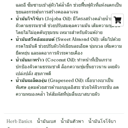
และอี ซึมซาบเข้าสู่ผิวได้ล้ำลึก ช่วยฟื้นฟูผิวที่แห้งแตกเป็น
ขุยและกระตุ้นการสร้างคอลลาเจน
น้ำมันโจโจ้บา (Jojoba Oil):
มีโครงสร้างคล้ายน้ำมันใต้
ผิวตามธรรมชาติ ช่วยปรับสมดุลความมัน เติมความชุ่มชื้น
โดยไม่ไม่อุดตันรูขุมขน เหมาะสำหรับผิวแพ้ง่าย
น้ำมันสวีทอัลมอนด์ (Sweet Almond Oil):
เต็มไปด้วย
กรดไขมันดี ช่วยปรับผิวให้เนียนละเอียด นุ่มนวล เพิ่มความ
ยืดหยุ่น และลดอาการผิวระคายเคือง
น้ำมันมะพร้าว (Coconut Oil):
ทำหน้าที่เป็นเกราะ
ปกป้องผิวตามธรรมชาติ ล็อกความชุ่มชื้นยาวนาน เผยผิว
เปล่งปลั่ง สุขภาพดี
น้ำมันเมล็ดองุ่น (Grapeseed Oil):
เนื้อบางเบาเป็น
พิเศษ อุดมด้วยสารต้านอนุมูลอิสระ ช่วยให้ผิวกระชับ ลด
ความหมองคล้ำ ให้สัมผัสที่นุ่มลื่นเบาสบายผิว
Herb Basics
น้ำมันเบส
น้ำมันตัวพา
น้ำมันโจโจ้บา