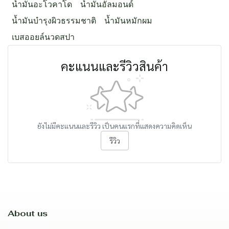
น้ำมันอะโวคาโด
น้ำมันอัลมอนด์
น้ำมันบำรุงผิวธรรมชาติ
น้ำมันหมักผม
เบสออยล์นวดสปา
คะแนนและรีวิวสินค้า
ยังไม่มีคะแนนและรีวิว เป็นคนแรกที่แสดงความคิดเห็น
รีวิว
About us