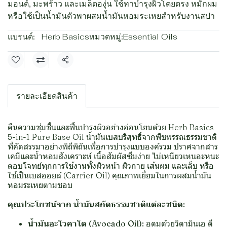
มอนด์, มะพร้าว และเมล็ดองุ่น ใช้ทาบำรุงผิวโดยตรง หมักผม
หรือใช้เป็นน้ำมันตัวพาผสมน้ำมันหอมระเหยสำหรับงานสปา
แบรนด์:
Herb Basics
หมวดหมู่:
Essential Oils
แชร์
รายละเอียดสินค้า
คืนความชุ่มชื้นและฟื้นบำรุงผิวอย่างอ่อนโยนด้วย Herb Basics
5-in-1 Pure Base Oil น้ำมันเบสบริสุทธิ์จากพืชพรรณธรรมชาติ
ที่คัดสรรมาอย่างพิถีพิถันเพื่อการบำรุงแบบองค์รวม ปราศจากสาร
เคมีและน้ำหอมสังเคราะห์ เนื้อสัมผัสซึมง่าย ไม่เหนียวเหนอะหนะ
ตอบโจทย์ทุกการใช้งานทั้งผิวหน้า ผิวกาย เส้นผม และเล็บ หรือ
ใช้เป็นเบสออยล์ (Carrier Oil) คุณภาพเยี่ยมในการผสมน้ำมัน
หอมระเหยตามชอบ
คุณประโยชน์จาก น้ำมันสกัดธรรมชาติแต่ละชนิด:
น้ำมันอะโวคาโด (Avocado Oil):
อุดมด้วยวิตามินเอ ดี