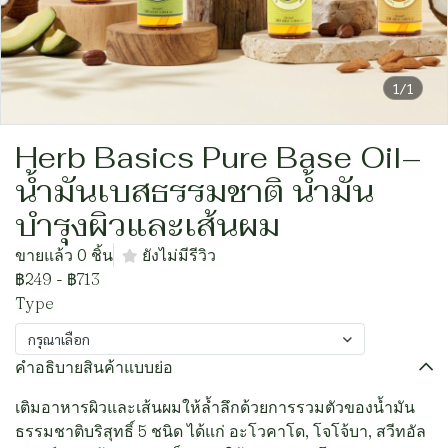
1/1
Herb Basics Pure Base Oil–
น้ำมันเบสธรรมชาติ น้ำมัน
บำรุงผิวและเส้นผม
ขายแล้ว 0 ชิ้น
ยังไม่มีรีวิว
฿249
-
฿713
Type
กรุณาเลือก
คำอธิบายสินค้าแบบย่อ
เติมอาหารผิวและเส้นผมให้ล้ำลึกด้วยการรวมตัวของน้ำมัน
ธรรมชาติบริสุทธิ์ 5 ชนิด ได้แก่ อะโวคาโด, โจโจ้บา, สวีทอัล