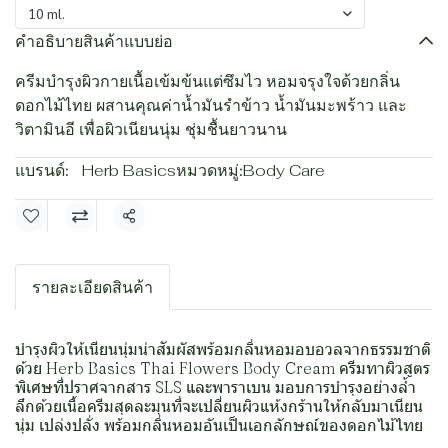
10 ml.
คำอธิบายสินค้าแบบย่อ
ครีมบำรุงผิวกายเนื้อเข้มข้นแต่ซึมไว หอมจรุงใจด้วยกลิ่น
ดอกไม้ไทย ผสานคุณค่าน้ำมันรำข้าว น้ำมันมะพร้าว และ
วิตามินอี เพื่อผิวเนียนนุ่ม ชุ่มชื้นยาวนาน
แบรนด์:
Herb Basics
หมวดหมู่:
Body Care
แชร์
รายละเอียดสินค้า
บำรุงผิวให้เนียนนุ่มน่าสัมผัสพร้อมกลิ่นหอมอบอวลจากธรรมชาติ
ด้วย Herb Basics Thai Flowers Body Cream ครีมทาผิวสูตร
พิเศษที่ปราศจากสาร SLS และพาราเบน มอบการบำรุงอย่างล้ำ
ลึกด้วยเนื้อครีมสุดละมุนที่จะเปลี่ยนผิวแห้งกร้านให้กลับมาเนียน
นุ่ม เปล่งปลั่ง พร้อมกลิ่นหอมอันเป็นเอกลักษณ์ของดอกไม้ไทย