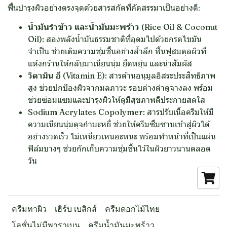
ฟื้นบำรุงผิวอย่างตรงจุดด้วยสารสกัดที่คัดสรรมาเป็นอย่างดี:
น้ำมันรำข้าว และน้ำมันมะพร้าว (Rice Oil & Coconut
Oil):
สองพลังน้ำมันธรรมชาติที่อุดมไปด้วยกรดไขมัน
จำเป็น ช่วยเติมความชุ่มชื้นอย่างล้ำลึก ฟื้นฟูสมดุลผิวที่
แห้งกร้านให้กลับมาเนียนนุ่ม ยืดหยุ่น และน่าสัมผัส
วิตามิน อี (Vitamin E):
สารต้านอนุมูลอิสระประสิทธิภาพ
สูง ช่วยปกป้องผิวจากมลภาวะ รอบด่างดำดูจางลง พร้อม
ช่วยซ่อมแซมและบำรุงผิวให้ดูมีสุขภาพดีประกายสดใส
Sodium Acrylates Copolymer:
สารปรับเนื้อครีมให้มี
ความเนียนนุ่มดุจกำมะหยี่ ช่วยให้ครีมซึมซาบเข้าสู่ผิวได้
อย่างรวดเร็ว ไม่เหนียวเหนอะหนะ พร้อมทำหน้าที่เป็นแผ่น
ฟิล์มบางๆ ช่วยกักเก็บความชุ่มชื้นไว้ในผิวยาวนานตลอด
วัน
ครีมทาผิว
เฮิร์บ เบสิกส์
ครีมดอกไม้ไทย
โลชั่นไม่มีพาราเบน
ครีมน้ำมันมะพร้าว