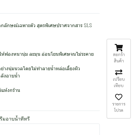
อกลักษณ์เฉพาะตัว สูตรพิเศษปราศจากสาร SLS
ผิว ให้ฟองหนานุ่ม ละมุน อ่อนโยนพิเศษจนไม่ระคาย
ตะกร้า
สินค้า
างนุ่มนวลโดยไม่ทำลายน้ำหล่อเลี้ยงผิว
หลังอาบน้ำ
เปรียบ
เทียบ
ม่แห้งกร้าน
รายการ
โปรด
รีมอาบน้ำทีทรี