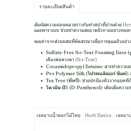
รายละเอียดสินค้า
สัมผัสความผ่อนคลายราวกับทำสปาที่บ้านด้วย He
และพาราเบน ช่วยทำความสะอาดผิวกายอย่างหมดจด 
คุณค่าจากส่วนผสมที่คัดสรรมาเพื่อการดูแลผิวอย่าง
Sulfate-Free No-Tear Foaming Base (
เคืองต่อดวงตา (No-Tear)
Cocamidopropyl Betaine:
สารทำความสะอ
Pro Polymer Silk (โปรพอลิเมอร์ ซิลค์):
ม
Tea Tree (ทีทรี):
ช่วยปกป้องผิวจากแบคทีเร
วิตามิน บี5 (D-Panthenol):
เติมเต็มความชุ
เจลอาบน้ำดอกไม้ไทย
Herb Basics
เจลอาบ