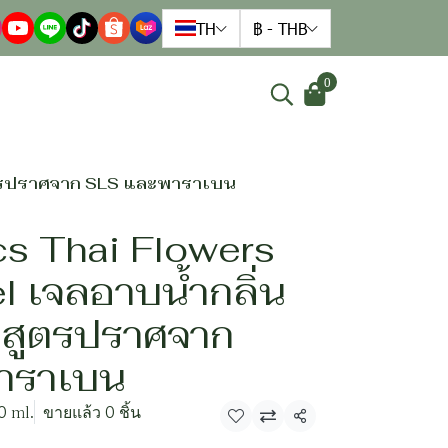
TH
฿
-
THB
0
สูตรปราศจาก SLS และพาราเบน
cs Thai Flowers
 เจลอาบน้ำกลิ่น
 สูตรปราศจาก
าราเบน
0 ml.
ขายแล้ว 0 ชิ้น
แชร์