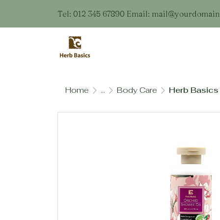
Tel: 012 345 67890 Email: mail@yourdomai
Home
...
Body Care
Herb Basics