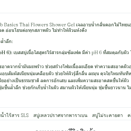
rb Basics Thai Flowers Shower Gel เจลอาบน้ำกลิ่นดอกไม้ไทยเ
อ่อนโยนต่อทุกสภาพผิว ไม่ทำให้ผิวแห้งตึง
ล้ำลึก:
pH 6):
เบสสบู่เนื้อใสสูตรไร้สารกลุ่มซัลเฟต มีค่า pH 6 ที่สมดุลกับ
าดจากน้ำมันมะพร้าว ช่วยสร้างโฟมเนื้อละเอียด ทำความสะอาดผิวอย่
อบสัมผัสเนียนนุ่มเคลือบผิว ช่วยให้ผิวรู้สึกลื่น ละมุน ดุจใยไหมทันที
ียอย่างเป็นธรรมชาติ ลดการอักเสบ และเพิ่มความสะอาดสดชื่นให้ผิว
่มชื้นล้ำลึก ช่วยกักเก็บน้ำในผิว สมานผิวให้เนียนนุ่ม ชุ่มชื้นยาวนาน ไ
น้ำไร้สาร SLS
สบู่เหลวปราศจากพาราเบน
สบู่ไม่ระคายตา
ค