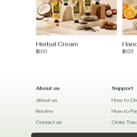
Herbal Cream
Han
฿109
฿109
About us
Support
About us
How to Or
Review
How to P
Contact us
Order Trac