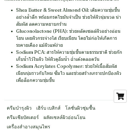
Shea Butter & Sweet Almond Oil:
เติมความชุ่มชื้น
อย่างล้ำลึก พร้อมกรดไขมันจำเป็น ช่วยให้ผิวนุ่มนวล น่า
สัมผัส ลดความหยาบกร้าน
Gluconolactone (PHA):
ช่วยผลัดเซลล์ผิวอย่างอ่อน
โยน เผยผิวกระจ่างใส เรียบเนียน โดยไม่ก่อให้เกิดการ
ระคายเคือง แม้ผิวแพ้ง่าย
Sodium PCA:
สารให้ความชุ่มชื้นตามธรรมชาติ ช่วยกัก
เก็บน้ำไว้ในผิว ให้ผิวดูอิ่มน้ำ ฉ่ำเด้งตลอดวัน
Sodium Acrylates Copolymer:
ช่วยให้เนื้อสัมผัส
เนียนนุ่มราวกับไหม ซึมไว และช่วยสร้างเกราะปกป้องผิว
เพื่อล็อกความชุ่มชื้น
ครีมบำรุงผิว
เฮิร์บ เบสิกส์
โลชั่นผิวชุ่มชื้น
ครีมเชียบัตเตอร์
ผลัดเซลล์ผิวอ่อนโยน
เครื่องสำอางสมุนไพร