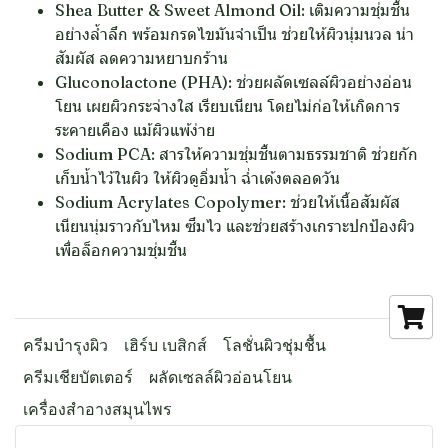
Shea Butter & Sweet Almond Oil:
เติมความชุ่มชื้น
อย่างล้ำลึก พร้อมกรดไขมันจำเป็น ช่วยให้ผิวนุ่มนวล น่า
สัมผัส ลดความหยาบกร้าน
Gluconolactone (PHA):
ช่วยผลัดเซลล์ผิวอย่างอ่อน
โยน เผยผิวกระจ่างใส เรียบเนียน โดยไม่ก่อให้เกิดการ
ระคายเคือง แม้ผิวแพ้ง่าย
Sodium PCA:
สารให้ความชุ่มชื้นตามธรรมชาติ ช่วยกัก
เก็บน้ำไว้ในผิว ให้ผิวดูอิ่มน้ำ ฉ่ำเด้งตลอดวัน
Sodium Acrylates Copolymer:
ช่วยให้เนื้อสัมผัส
เนียนนุ่มราวกับไหม ซึมไว และช่วยสร้างเกราะปกป้องผิว
เพื่อล็อกความชุ่มชื้น
ครีมบำรุงผิว
เฮิร์บ เบสิกส์
โลชั่นผิวชุ่มชื้น
ครีมเชียบัตเตอร์
ผลัดเซลล์ผิวอ่อนโยน
เครื่องสำอางสมุนไพร