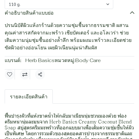
110 g.
คำอธิบายสินค้าแบบย่อ
ปรนนิบัติผิวแห้งกร้านด้วยความชุ่มชื้นจากธรรมชาติ ผสาน
คุณค่าสารสกัดจากมะพร้าว เชียบัตเตอร์ และอโลเวร่า ช่วย
เติมความนุ่มชุ่มชื้นอย่างล้ำลึก พร้อมผงมะพร้าวละเอียดช่วย
ขัดผิวอย่างอ่อนโยน เผยผิวเนียนนุ่มน่าสัมผัส
แบรนด์:
Herb Basics
หมวดหมู่:
Body Care
แชร์
รายละเอียดสินค้า
ฟื้นบำรุงผิวที่แห้งขาดน้ำให้กลับมาเนียนนุ่มชวนมองด้วย ฟอง
ครีมหนานุ่มละมุนจาก Herb Basics Creamy Coconut Blend
Soap สบู่สูตรครีมมะพร้าวที่ออกแบบมาเพื่อเติมความชุ่มชื้นให้ผิว
เป็นพิเศษ โดยการรวมตัวของสุดยอดสารบำรุงจากธรรมชาติและ