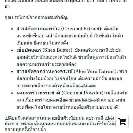
บัตเตอร์เข้มข้น เพื่อมอบผลลัพธ์ผิวดูอิ่มน้ำ สุขภาพดี ราวกับทำส
ปา
คุณประโยชน์จากส่วนผสมสำคัญ:
สารสกัดจากมะพร้าว (Coconut Extract):
เติมเต็ม
ความชุ่มชื้นอย่างล้ำลึกและช่วยกักเก็บน้ำในชั้นผิว ให้ผิว
เนียนนุ่ม ยืดหยุ่น ไม่แห้งตึง
เชียบัตเตอร์ (Shea Butter):
บัตเตอร์ธรรมชาติเข้มข้น
อุดมด้วยวิตามินและกรดไขมันดี ช่วยฟื้นฟูเกราะป้องกันผิว
ลดความหยาบกร้านระคายเคือง
สารสกัดจากว่านหางจระเข้ (Aloe Vera Extract):
ช่วย
ปลอบประโลมผิวอย่างอ่อนโยน เติมความสดชื่น และลด
การระคายเคืองของผิวหลังเผชิญแสงแดด
ผงมะพร้าวธรรมชาติ (Coconut Powder):
เมล็ดสครับ
จากเนื้อมะพร้าวบดละเอียด ช่วยผลัดเซลล์ผิวเก่าอย่างนุ่ม
นวลที่สุด โดยไม่ทำลายน้ำหล่อเลี้ยงผิวตามธรรมชาติ
เปลี่ยนผิวแห้งสากให้กลายเป็นผิวเนียนนุ่ม สุขภาพดี เปล่ง
ประกาย พร้อมกลิ่นหอมหวานอบอุ่นของมะพร้าวที่ช่วยให้ผ่อน
คลายทุกครั้งที่อาบน้ำ