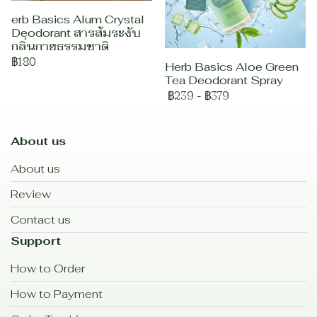
erb Basics Alum Crystal
Deodorant สารส้มระงับ
กลิ่นกายธรรมชาติ
฿180
Herb Basics Aloe Green
Tea Deodorant Spray
฿239
-
฿379
About us
About us
Review
Contact us
Support
How to Order
How to Payment