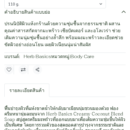
110 g.
คำอธิบายสินค้าแบบย่อ
ปรนนิบัติผิวแห้งกร้านด้วยความชุ่มชื้นจากธรรมชาติ ผสาน
คุณค่าสารสกัดจากมะพร้าว เชียบัตเตอร์ และอโลเวร่า ช่วย
เติมความนุ่มชุ่มชื้นอย่างล้ำลึก พร้อมผงมะพร้าวละเอียดช่วย
ขัดผิวอย่างอ่อนโยน เผยผิวเนียนนุ่มน่าสัมผัส
แบรนด์:
Herb Basics
หมวดหมู่:
Body Care
แชร์
รายละเอียดสินค้า
ฟื้นบำรุงผิวที่แห้งขาดน้ำให้กลับมาเนียนนุ่มชวนมองด้วย ฟอง
ครีมหนานุ่มละมุนจาก Herb Basics Creamy Coconut Blend
Soap สบู่สูตรครีมมะพร้าวที่ออกแบบมาเพื่อเติมความชุ่มชื้นให้ผิว
เป็นพิเศษ โดยการรวมตัวของสุดยอดสารบำรุงจากธรรมชาติและ