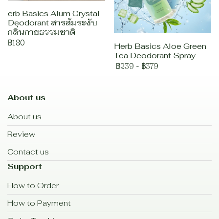
erb Basics Alum Crystal
Deodorant สารส้มระงับ
กลิ่นกายธรรมชาติ
฿180
Herb Basics Aloe Green
Tea Deodorant Spray
฿239
-
฿379
About us
About us
Review
Contact us
Support
How to Order
How to Payment