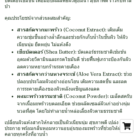
บัตเตอร์เข้มข้น เพื่อมอบผลลัพธ์ผิวดูอิ่มน้ำ สุขภาพดี ราวกับทำส
ปา
คุณประโยชน์จากส่วนผสมสำคัญ:
สารสกัดจากมะพร้าว (Coconut Extract):
เติมเต็ม
ความชุ่มชื้นอย่างล้ำลึกและช่วยกักเก็บน้ำในชั้นผิว ให้ผิว
เนียนนุ่ม ยืดหยุ่น ไม่แห้งตึง
เชียบัตเตอร์ (Shea Butter):
บัตเตอร์ธรรมชาติเข้มข้น
อุดมด้วยวิตามินและกรดไขมันดี ช่วยฟื้นฟูเกราะป้องกันผิว
ลดความหยาบกร้านระคายเคือง
สารสกัดจากว่านหางจระเข้ (Aloe Vera Extract):
ช่วย
ปลอบประโลมผิวอย่างอ่อนโยน เติมความสดชื่น และลด
การระคายเคืองของผิวหลังเผชิญแสงแดด
ผงมะพร้าวธรรมชาติ (Coconut Powder):
เมล็ดสครับ
จากเนื้อมะพร้าวบดละเอียด ช่วยผลัดเซลล์ผิวเก่าอย่างนุ่ม
นวลที่สุด โดยไม่ทำลายน้ำหล่อเลี้ยงผิวตามธรรมชาติ
เปลี่ยนผิวแห้งสากให้กลายเป็นผิวเนียนนุ่ม สุขภาพดี เปล่ง
ประกาย พร้อมกลิ่นหอมหวานอบอุ่นของมะพร้าวที่ช่วยให้ผ่อน
คลายทุกครั้งที่อาบน้ำ