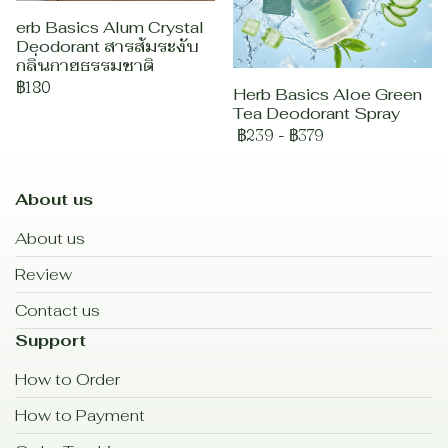
erb Basics Alum Crystal
Deodorant สารส้มระงับ
กลิ่นกายธรรมชาติ
฿180
Herb Basics Aloe Green
Tea Deodorant Spray
฿239
-
฿379
About us
About us
Review
Contact us
Support
How to Order
How to Payment