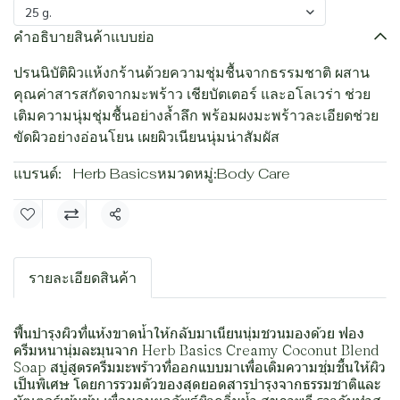
25 g.
คำอธิบายสินค้าแบบย่อ
ปรนนิบัติผิวแห้งกร้านด้วยความชุ่มชื้นจากธรรมชาติ ผสาน
คุณค่าสารสกัดจากมะพร้าว เชียบัตเตอร์ และอโลเวร่า ช่วย
เติมความนุ่มชุ่มชื้นอย่างล้ำลึก พร้อมผงมะพร้าวละเอียดช่วย
ขัดผิวอย่างอ่อนโยน เผยผิวเนียนนุ่มน่าสัมผัส
แบรนด์:
Herb Basics
หมวดหมู่:
Body Care
แชร์
รายละเอียดสินค้า
ฟื้นบำรุงผิวที่แห้งขาดน้ำให้กลับมาเนียนนุ่มชวนมองด้วย ฟอง
ครีมหนานุ่มละมุนจาก Herb Basics Creamy Coconut Blend
Soap สบู่สูตรครีมมะพร้าวที่ออกแบบมาเพื่อเติมความชุ่มชื้นให้ผิว
เป็นพิเศษ โดยการรวมตัวของสุดยอดสารบำรุงจากธรรมชาติและ