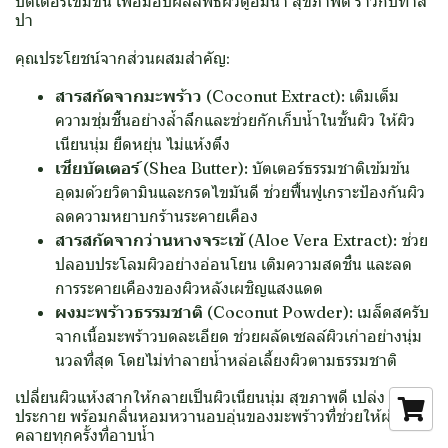
บัตเตอร์เข้มข้น เพื่อมอบผลลัพธ์ผิวดูอิ่มน้ำ สุขภาพดี ราวกับทำส
ปา
คุณประโยชน์จากส่วนผสมสำคัญ:
สารสกัดจากมะพร้าว (Coconut Extract):
เติมเต็ม
ความชุ่มชื้นอย่างล้ำลึกและช่วยกักเก็บน้ำในชั้นผิว ให้ผิว
เนียนนุ่ม ยืดหยุ่น ไม่แห้งตึง
เชียบัตเตอร์ (Shea Butter):
บัตเตอร์ธรรมชาติเข้มข้น
อุดมด้วยวิตามินและกรดไขมันดี ช่วยฟื้นฟูเกราะป้องกันผิว
ลดความหยาบกร้านระคายเคือง
สารสกัดจากว่านหางจระเข้ (Aloe Vera Extract):
ช่วย
ปลอบประโลมผิวอย่างอ่อนโยน เติมความสดชื่น และลด
การระคายเคืองของผิวหลังเผชิญแสงแดด
ผงมะพร้าวธรรมชาติ (Coconut Powder):
เมล็ดสครับ
จากเนื้อมะพร้าวบดละเอียด ช่วยผลัดเซลล์ผิวเก่าอย่างนุ่ม
นวลที่สุด โดยไม่ทำลายน้ำหล่อเลี้ยงผิวตามธรรมชาติ
เปลี่ยนผิวแห้งสากให้กลายเป็นผิวเนียนนุ่ม สุขภาพดี เปล่ง
ประกาย พร้อมกลิ่นหอมหวานอบอุ่นของมะพร้าวที่ช่วยให้ผ่อน
คลายทุกครั้งที่อาบน้ำ