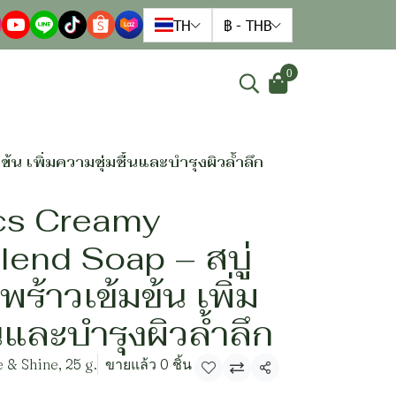
TH
฿
-
THB
0
น เพิ่มความชุ่มชื้นและบำรุงผิวล้ำลึก
cs Creamy
end Soap – สบู่
ร้าวเข้มข้น เพิ่ม
นและบำรุงผิวล้ำลึก
 & Shine, 25 g.
ขายแล้ว 0 ชิ้น
แชร์