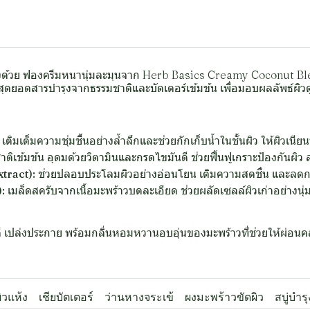
นมองด้วย ฟองครีมหนานุ่มละมุนจาก Herb Basics Creamy Coconut Ble
สุดยอดสารบำรุงจากธรรมชาติและบัตเตอร์เข้มข้น เพื่อมอบผลลัพธ์ผิวด
เติมเต็มความชุ่มชื้นอย่างล้ำลึกและช่วยกักเก็บน้ำในชั้นผิว ให้ผิวเนียนน
าติเข้มข้น อุดมด้วยวิตามินและกรดไขมันดี ช่วยฟื้นฟูเกราะป้องกันผ
tract):
ช่วยปลอบประโลมผิวอย่างอ่อนโยน เติมความสดชื่น และลด
:
เมล็ดสครับจากเนื้อมะพร้าวบดละเอียด ช่วยผลัดเซลล์ผิวเก่าอย่างนุ่
ดี เปล่งประกาย พร้อมกลิ่นหอมหวานอบอุ่นของมะพร้าวที่ช่วยให้ผ่อนคล
ผิวแห้ง
เชียบัตเตอร์
ว่านหางจระเข้
ผงมะพร้าวขัดผิว
สบู่บำรุ