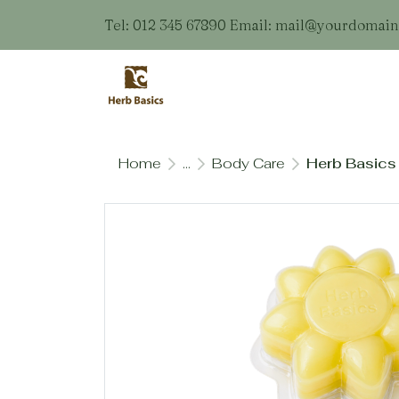
Tel: 012 345 67890 Email: mail@yourdomai
Home
...
Body Care
Herb Basics 