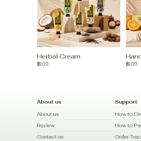
Herbal Cream
Han
฿109
฿109
About us
Support
About us
How to Or
Review
How to P
Contact us
Order Trac