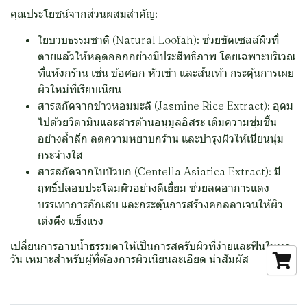
คุณประโยชน์จากส่วนผสมสำคัญ:
ใยบวบธรรมชาติ (Natural Loofah): ช่วยขัดเซลล์ผิวที่
ตายแล้วให้หลุดออกอย่างมีประสิทธิภาพ โดยเฉพาะบริเวณ
ที่แห้งกร้าน เช่น ข้อศอก หัวเข่า และส้นเท้า กระตุ้นการเผย
ผิวใหม่ที่เรียบเนียน
สารสกัดจากข้าวหอมมะลิ (Jasmine Rice Extract): อุดม
ไปด้วยวิตามินและสารต้านอนุมูลอิสระ เติมความชุ่มชื้น
อย่างล้ำลึก ลดความหยาบกร้าน และบำรุงผิวให้เนียนนุ่ม
กระจ่างใส
สารสกัดจากใบบัวบก (Centella Asiatica Extract): มี
ฤทธิ์ปลอบประโลมผิวอย่างดีเยี่ยม ช่วยลดอาการแดง
บรรเทาการอักเสบ และกระตุ้นการสร้างคอลลาเจนให้ผิว
เต่งตึง แข็งแรง
เปลี่ยนการอาบน้ำธรรมดาให้เป็นการสครับผิวที่ง่ายและฟินในทุก
วัน เหมาะสำหรับผู้ที่ต้องการผิวเนียนละเอียด น่าสัมผัส