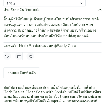
140 g.
คำอธิบายสินค้าแบบย่อ
ฟื้นฟูผิวให้เนียนนุ่มด้วยสบู่ใสผสมใยบวบขัดผิวจากธรรมชาติ
ผสานคุณค่าจากสารสกัดข้าวหอมมะลิและใบบัวบก ช่วย
ทำความสะอาดอย่างล้ำลึก ผลัดเซลล์ผิวที่หยาบกร้านอย่าง
อ่อนโยน พร้อมปลอบประโลมผิวให้เปล่งปลั่งสุขภาพดี
แบรนด์:
Herb Basics
หมวดหมู่:
Body Care
แชร์
รายละเอียดสินค้า
สัมผัสความเย็นสดชื่นและสะอาดล้ำลึกในทุกครั้งที่อาบน้ำกับ
Herb Basics Clear Soap with Loofah สบู่ใสดีไซน์พิเศษที่มา
พร้อมใยบวบธรรมชาติแท้ด้านใน ช่วยให้คุณขัดผิวได้อย่างสะดวก
สบาย พร้อมบำรุงผิวไปในตัวด้วยคุณค่าจากพืชพรรณธรรมชาติ