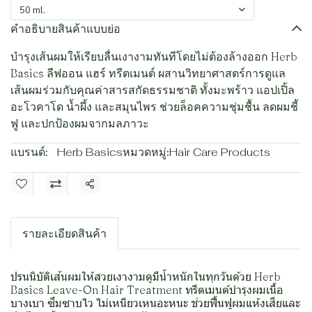
50 ml.
คำอธิบายสินค้าแบบย่อ
บำรุงเส้นผมให้เรียบลื่นเงางามทันทีโดยไม่ต้องล้างออก Herb
Basics ลีฟออน แฮร์ ทรีตเมนต์ ผสานวิทยาศาสตร์การดูแล
เส้นผมร่วมกับคุณค่าสารสกัดธรรมชาติ ทั้งมะพร้าว แอปเปิ้ล
อะโวคาโด น้ำผึ้ง และสมุนไพร ช่วยล็อคความชุ่มชื้น ลดผมชี้
ฟู และปกป้องผมจากมลภาวะ
แบรนด์:
Herb Basics
หมวดหมู่:
Hair Care Products
แชร์
รายละเอียดสินค้า
ปรนนิบัติเส้นผมให้สวยเงางามดูมีน้ำหนักในทุกวันด้วย Herb
Basics Leave-On Hair Treatment ทรีตเมนต์บำรุงผมเนื้อ
บางเบา ซึมซาบไว ไม่เหนียวเหนอะหนะ ช่วยฟื้นฟูผมแห้งเสียและ