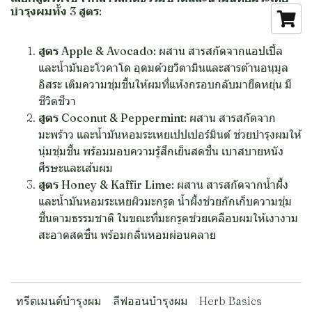
บำรุงผมทั้ง 3 สูตร:
สูตร Apple & Avocado:
ผสาน สารสกัดจากแอปเปิ้ล
และน้ำมันอะโวคาโด อุดมด้วยวิตามินและสารต้านอนุมูล
อิสระ เติมความชุ่มชื้นให้ผมที่แห้งกรอบกลับมายืดหยุ่น มี
ชีวิตชีวา
สูตร Coconut & Peppermint:
ผสาน สารสกัดจาก
มะพร้าว และน้ำมันหอมระเหยเปปเปอร์มินต์ ช่วยบำรุงผมให้
นุ่มชุ่มชื้น พร้อมมอบความรู้สึกเย็นสดชื่น เบาสบายหนัง
ศีรษะและเส้นผม
สูตร Honey & Kaffir Lime:
ผสาน สารสกัดจากน้ำผึ้ง
และน้ำมันหอมระเหยผิวมะกรูด น้ำผึ้งช่วยกักเก็บความชุ่ม
ชื้นตามธรรมชาติ ในขณะที่มะกรูดช่วยเคลือบผมให้เงางาม
สะอาดสดชื่น พร้อมกลิ่นหอมผ่อนคลาย
ทรีตเมนต์บำรุงผม
ลีฟออนบำรุงผม
Herb Basics