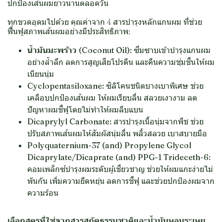
ปกป้องเส้นผมยาวนานตลอดวัน
ทุกขวดอุดมไปด้วย คุณค่าจาก 4 สารบำรุงหลักแกนผม ที่ช่วย
ฟื้นฟูสภาพเส้นผมอย่างมีประสิทธิภาพ:
น้ำมันมะพร้าว (Coconut Oil):
ซึมซาบเข้าบำรุงแกนผม
อย่างล้ำลึก ลดการสูญเสียโปรตีน และคืนความชุ่มชื้นให้ผม
เนียนนุ่ม
Cyclopentasiloxane:
ซิลิโคนชนิดบางเบาพิเศษ ช่วย
เคลือบปกป้องเส้นผม ให้ผมเรียบลื่น สลวยเงางาม ลด
ปัญหาผมชี้ฟูโดยไม่ทำให้ผมลีบแบน
Dicaprylyl Carbonate:
สารบำรุงเนื้อนุ่มจากพืช ช่วย
ปรับสภาพเส้นผมให้สัมผัสนุ่มลื่น พลิ้วสลวย เบาสบายมือ
Polyquaternium-37 (and) Propylene Glycol
Dicaprylate/Dicaprate (and) PPG-1 Trideceth-6:
คอมเพล็กซ์บำรุงผมระดับผู้เชี่ยวชาญ ช่วยให้ผมแกะง่ายไม่
พันกัน เพิ่มความยืดหยุ่น ลดการชี้ฟู และช่วยปกป้องผมจาก
ความร้อน
เลือกสูตรที่ใช่จากสารสกัดธรรมชาติและน้ำมันหอมระเหย