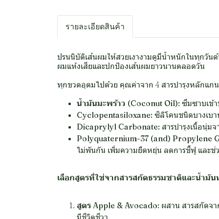
รายละเอียดสินค้า
ปรนนิบัติเส้นผมให้สวยเงางามดูมีน้ำหนักในทุกวั
ผมแห้งเสียและปกป้องเส้นผมยาวนานตลอดวัน
ทุกขวดอุดมไปด้วย คุณค่าจาก 4 สารบำรุงหลักแกนผ
น้ำมันมะพร้าว (Coconut Oil):
ซึมซาบเข้าบ
Cyclopentasiloxane:
ซิลิโคนชนิดบางเบาพ
Dicaprylyl Carbonate:
สารบำรุงเนื้อนุ่ม
Polyquaternium-37 (and) Propylene G
ไม่พันกัน เพิ่มความยืดหยุ่น ลดการชี้ฟู แล
เลือกสูตรที่ใช่จากสารสกัดธรรมชาติและน้ำมันห
สูตร Apple & Avocado:
ผสาน สารสกัดจากแอ
มีชีวิตชีวา