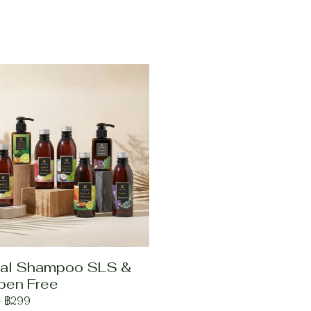
al Shampoo SLS &
ben Free
-
฿299