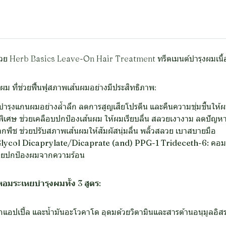
นด้วย Herb Basics Leave-On Hair Treatment ทรีตเมนต์บำรุงผมเนื้
ม ที่ช่วยฟื้นฟูสภาพเส้นผมอย่างมีประสิทธิภาพ:
ำรุงแกนผมอย่างล้ำลึก ลดการสูญเสียโปรตีน และคืนความชุ่มชื้นให้ผม
ิเศษ ช่วยเคลือบปกป้องเส้นผม ให้ผมเรียบลื่น สลวยเงางาม ลดปัญห
จากพืช ช่วยปรับสภาพเส้นผมให้สัมผัสนุ่มลื่น พลิ้วสลวย เบาสบายมือ
lycol Dicaprylate/Dicaprate (and) PPG-1 Trideceth-6:
คอมเ
ะช่วยปกป้องผมจากความร้อน
อมระเหยบำรุงผมทั้ง 3 สูตร:
ปเปิ้ล และน้ำมันอะโวคาโด อุดมด้วยวิตามินและสารต้านอนุมูลอิสระ 