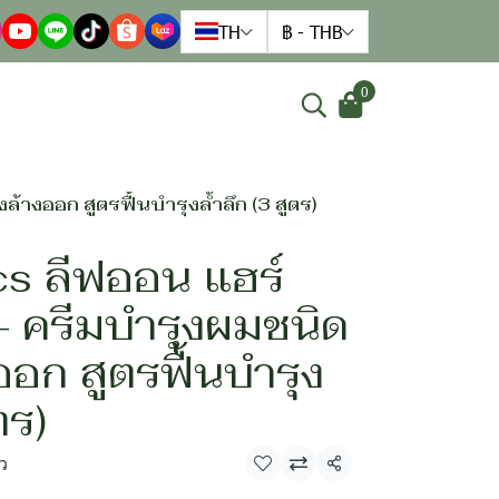
TH
฿
-
THB
0
้างออก สูตรฟื้นบำรุงล้ำลึก (3 สูตร)
cs ลีฟออน แฮร์
– ครีมบำรุงผมชนิด
ออก สูตรฟื้นบำรุง
ตร)
ิว
แชร์