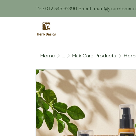
Tel: 012 345 67890 Email: mail@yourdomai
Home
...
Hair Care Products
Herb