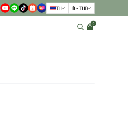
TH
฿
-
THB
0