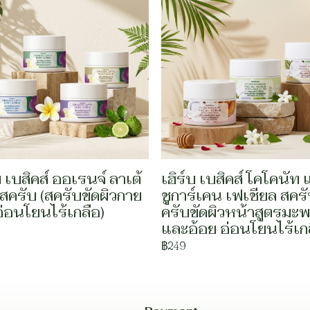
บ เบสิคส์ ออเรนจ์ ลาเต้
เฮิร์บ เบสิคส์ โคโคนัท
 สครับ (สครับขัดผิวกาย
ชูการ์เคน เฟเชียล สครั
อ่อนโยนไร้เกลือ)
ครับขัดผิวหน้าสูตรมะพ
และอ้อย อ่อนโยนไร้เกล
฿249