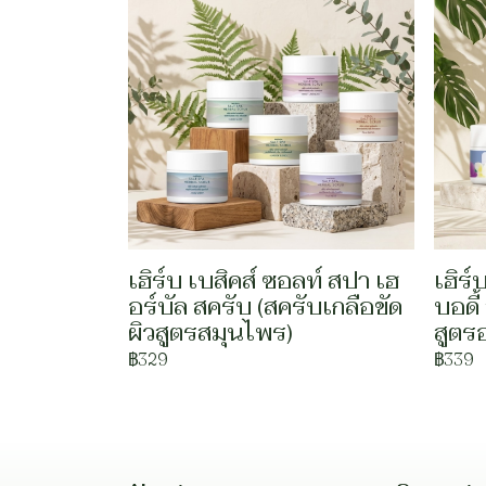
เฮิร์บ เบสิคส์ ซอลท์ สปา เฮ
เฮิร์
อร์บัล สครับ (สครับเกลือขัด
บอดี้
ผิวสูตรสมุนไพร)
สูตร
฿329
฿339