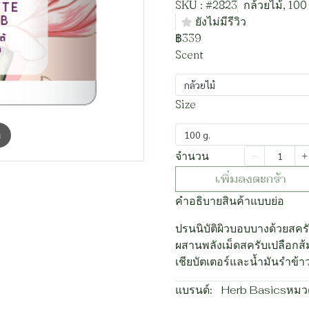
SKU : #2823
กล้วยไม้, 100
ยังไม่มีรีวิว
฿339
Scent
กล้วยไม้
Size
100 g.
m
จำนวน
เพิ่มลงตะกร้า
คำอธิบายสินค้าแบบย่อ
ปรนนิบัติผิวบอบบางด้วยสครับ
ผสานพลังเม็ดสครับเปลือกส้
เชียบัตเตอร์และน้ำมันรำข้าว 
แบรนด์:
Herb Basics
หมวด