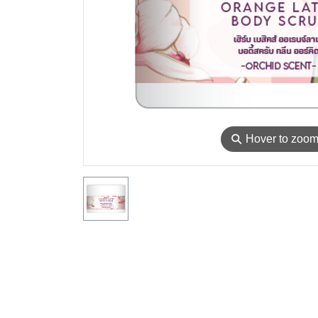
⚲
Hover to zoo