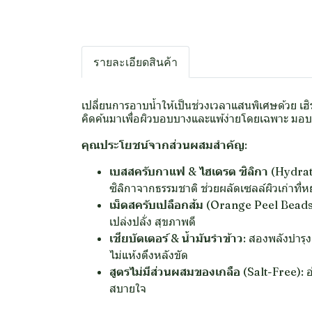
รายละเอียดสินค้า
เปลี่ยนการอาบน้ำให้เป็นช่วงเวลาแสนพิเศษด้วย เฮิร
คิดค้นมาเพื่อผิวบอบบางและแพ้ง่ายโดยเฉพาะ มอบเนื
คุณประโยชน์จากส่วนผสมสำคัญ:
เบสสครับกาแฟ & ไฮเดรต ซิลิกา (Hydrate
ซิลิกาจากธรรมชาติ ช่วยผลัดเซลล์ผิวเก่าที่
เม็ดสครับเปลือกส้ม (Orange Peel Beads
เปล่งปลั่ง สุขภาพดี
เชียบัตเตอร์ & น้ำมันรำข้าว:
สองพลังบำรุงเข
ไม่แห้งตึงหลังขัด
สูตรไม่มีส่วนผสมของเกลือ (Salt-Free):
อ
สบายใจ