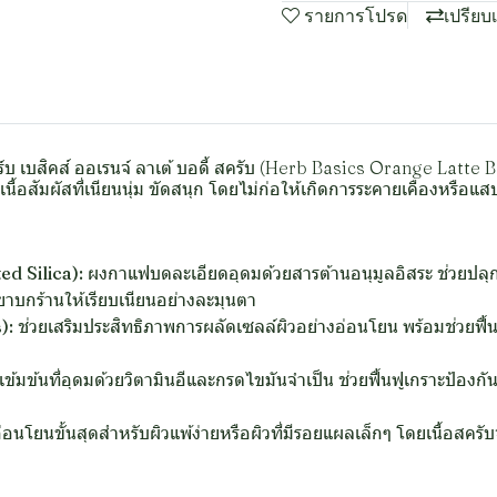
รายการโปรด
เปรียบ
์บ เบสิคส์ ออเรนจ์ ลาเต้ บอดี้ สครับ (Herb Basics Orange Latte Bo
้อสัมผัสที่เนียนนุ่ม ขัดสนุก โดยไม่ก่อให้เกิดการระคายเคืองหรือแส
d Silica):
ผงกาแฟบดละเอียดอุดมด้วยสารต้านอนุมูลอิสระ ช่วยปลุก
หยาบกร้านให้เรียบเนียนอย่างละมุนตา
):
ช่วยเสริมประสิทธิภาพการผลัดเซลล์ผิวอย่างอ่อนโยน พร้อมช่วยฟื้น
้มข้นที่อุดมด้วยวิตามินอีและกรดไขมันจำเป็น ช่วยฟื้นฟูเกราะป้องกันผิ
่อนโยนขั้นสุดสำหรับผิวแพ้ง่ายหรือผิวที่มีรอยแผลเล็กๆ โดยเนื้อสครับ