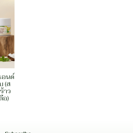
 แอนด์
บ (ส
ร้าว
ือ)