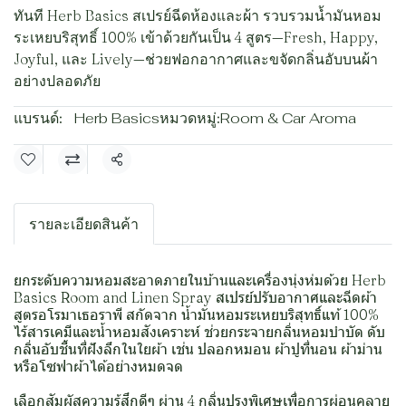
ทันที Herb Basics สเปรย์ฉีดห้องและผ้า รวบรวมน้ำมันหอม
ระเหยบริสุทธิ์ 100% เข้าด้วยกันเป็น 4 สูตร—Fresh, Happy,
Joyful, และ Lively—ช่วยฟอกอากาศและขจัดกลิ่นอับบนผ้า
อย่างปลอดภัย
แบรนด์:
Herb Basics
หมวดหมู่:
Room & Car Aroma
แชร์
รายละเอียดสินค้า
ยกระดับความหอมสะอาดภายในบ้านและเครื่องนุ่งห่มด้วย Herb
Basics Room and Linen Spray สเปรย์ปรับอากาศและฉีดผ้า
สูตรอโรมาเธอราพี สกัดจาก น้ำมันหอมระเหยบริสุทธิ์แท้ 100%
ไร้สารเคมีและน้ำหอมสังเคราะห์ ช่วยกระจายกลิ่นหอมบำบัด ดับ
กลิ่นอับชื้นที่ฝังลึกในใยผ้า เช่น ปลอกหมอน ผ้าปูที่นอน ผ้าม่าน
หรือโซฟาผ้าได้อย่างหมดจด
เลือกสัมผัสความรู้สึกดีๆ ผ่าน 4 กลิ่นปรุงพิเศษเพื่อการผ่อนคลาย