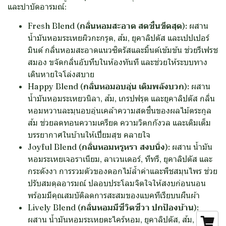
และบำบัดอารมณ์:
Fresh Blend (กลิ่นหอมสะอาด สดชื่นขีดสุด):
ผสาน
น้ำมันหอมระเหยผิวกะกรูด, ส้ม, ยูคาลิปตัส และเปปเปอร์
มินต์ กลิ่นหอมสะอาดแนวซิตรัสและมิ้นต์เข้มข้น ช่วยรีเฟรช
สมอง ขจัดกลิ่นอับทึบในห้องทันที และช่วยให้ระบบทาง
เดินหายใจโล่งสบาย
Happy Blend (กลิ่นหอมอบอุ่น เติมพลังบวก):
ผสาน
น้ำมันหอมระเหยวนิลา, ส้ม, เกรปฟรุต และยูคาลิปตัส กลิ่น
หอมหวานละมุนอบอุ่นเคล้าความสดชื่นของผลไม้ตระกูล
ส้ม ช่วยลดทอนความเครียด ความวิตกกังวล และเติมเต็ม
บรรยากาศในบ้านให้เปี่ยมสุข คลายใจ
Joyful Blend (กลิ่นหอมหรูหรา สงบนิ่ง):
ผสาน น้ำมัน
หอมระเหยเจอราเนียม, ลาเวนเดอร์, ทีทรี, ยูคาลิปตัส และ
กระดังงา การรวมตัวของดอกไม้ล้ำค่าและพืชสมุนไพร ช่วย
ปรับสมดุลอารมณ์ ปลอบประโลมจิตใจให้สงบก่อนนอน
พร้อมมีคุณสมบัติลดการสะสมของแบคทีเรียบนผืนผ้า
Lively Blend (กลิ่นหอมมีชีวิตชีวา ปกป้องบ้าน):
ผสาน น้ำมันหอมระเหยตะไคร้หอม, ยูคาลิปตัส, ส้ม,