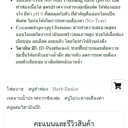
Sulfate-Free No-Tear Foaming Base (pH 6):
เบส
ทำฟองเนื้อใส สูตรปราศจากสารกลุ่มซัลเฟต ให้ฟองเยอะ
จุใจ มีค่า pH 6 ที่สมดุลกับผิว ที่สำคัญคืออ่อนโยนเป็น
พิเศษ ไม่ก่อให้เกิดการระคายเคืองตา (No-Tear)
Cocamidopropyl Betaine:
สารทำความสะอาดสูตร
อ่อนโยนสกัดจากน้ำมันมะพร้าวคุณภาพสูง ช่วยให้เนื้อฟอง
เนียนนุ่ม ละเอียด ละมุนผิว โดยไม่ทำให้ผิวแห้งตึง
วิตามิน บี5 (D-Panthenol
: ช่วยฟื้นบำรุงและเติมความ
ชุ่มชื้นให้แก่ผิวอย่างล้ำลึก สมานผิว ลดการระคายเคือง
เผยผิวเนียนนุ่ม น่าสัมผัสหลังอาบน้ำ
โฟมบาธ
สบู่ทำฟอง
Herb Basics
เจลอาบน้ำปราศจากซัลเฟต
สบู่ไม่ระคายเคืองตา
สบู่ผสมวิตามินบี5
คะแนนและรีวิวสินค้า