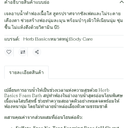
คำอธิบายสินค้าแบบย่อ
เจลอาบน้ำทำฟองเนื้อใส สูตรปราศจากซัลเฟตและไม่ระคาย
เคืองตา ช่วยสร้างฟองนุ่มละมุน พร้อมบำรุงผิวให้เนียนนุ่ม ชุ่ม
ชื้น ไม่แห้งตึงด้วยวิตามิน บี5
แบรนด์:
Herb Basics
หมวดหมู่:
Body Care
แชร์
รายละเอียดสินค้า
เปลี่ยนการอาบน้ำให้เป็นช่วงเวลาแห่งความสุขด้วย Herb
Basics Foam Bath สบู่ทำฟองในอ่างอาบน้ำสูตรอ่อนโยนพิเศษ
เนื้อเจลใสบริสุทธิ์ ช่วยทำความสะอาดผิวอย่างหมดจดพร้อมให้
ฟองหนานุ่ม โดยไม่ทำลายน้ำหล่อเลี้ยงผิวตามธรรมชาติ
ผสานคุณค่าจากส่วนผสมที่อ่อนโยนต่อผิว: