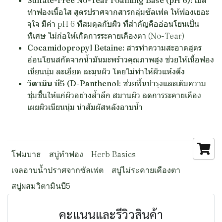
Sulfate-Free No-Tear Foaming Base (pH 6):
เบส
ทำฟองเนื้อใส สูตรปราศจากสารกลุ่มซัลเฟต ให้ฟองเยอะ
จุใจ มีค่า pH 6 ที่สมดุลกับผิว ที่สำคัญคืออ่อนโยนเป็น
พิเศษ ไม่ก่อให้เกิดการระคายเคืองตา (No-Tear)
Cocamidopropyl Betaine:
สารทำความสะอาดสูตร
อ่อนโยนสกัดจากน้ำมันมะพร้าวคุณภาพสูง ช่วยให้เนื้อฟอง
เนียนนุ่ม ละเอียด ละมุนผิว โดยไม่ทำให้ผิวแห้งตึง
วิตามิน บี5 (D-Panthenol
: ช่วยฟื้นบำรุงและเติมความ
ชุ่มชื้นให้แก่ผิวอย่างล้ำลึก สมานผิว ลดการระคายเคือง
เผยผิวเนียนนุ่ม น่าสัมผัสหลังอาบน้ำ
โฟมบาธ
สบู่ทำฟอง
Herb Basics
เจลอาบน้ำปราศจากซัลเฟต
สบู่ไม่ระคายเคืองตา
สบู่ผสมวิตามินบี5
คะแนนและรีวิวสินค้า