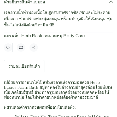
คำอธิบายสินค้าแบบย่อ
เจลอาบน้ำทำฟองเนื้อใส สูตรปราศจากซัลเฟตและไม่ระคาย
เคืองตา ช่วยสร้างฟองนุ่มละมุน พร้อมบำรุงผิวให้เนียนนุ่ม ชุ่ม
ชื้น ไม่แห้งตึงด้วยวิตามิน บี5
แบรนด์:
Herb Basics
หมวดหมู่:
Body Care
แชร์
รายละเอียดสินค้า
เปลี่ยนการอาบน้ำให้เป็นช่วงเวลาแห่งความสุขด้วย Herb
Basics Foam Bath สบู่ทำฟองในอ่างอาบน้ำสูตรอ่อนโยนพิเศษ
เนื้อเจลใสบริสุทธิ์ ช่วยทำความสะอาดผิวอย่างหมดจดพร้อมให้
ฟองหนานุ่ม โดยไม่ทำลายน้ำหล่อเลี้ยงผิวตามธรรมชาติ
ผสานคุณค่าจากส่วนผสมที่อ่อนโยนต่อผิว: