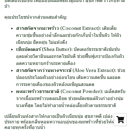
บัตเตอร์เข้มข้น เพื่อมอบผลลัพธ์ผิวดูอิ่มน้ำ สุขภาพดี ราวกับทำส
ปา
คุณประโยชน์จากส่วนผสมสำคัญ:
สารสกัดจากมะพร้าว (Coconut Extract):
เติมเต็ม
ความชุ่มชื้นอย่างล้ำลึกและช่วยกักเก็บน้ำในชั้นผิว ให้ผิว
เนียนนุ่ม ยืดหยุ่น ไม่แห้งตึง
เชียบัตเตอร์ (Shea Butter):
บัตเตอร์ธรรมชาติเข้มข้น
อุดมด้วยวิตามินและกรดไขมันดี ช่วยฟื้นฟูเกราะป้องกันผิว
ลดความหยาบกร้านระคายเคือง
สารสกัดจากว่านหางจระเข้ (Aloe Vera Extract):
ช่วย
ปลอบประโลมผิวอย่างอ่อนโยน เติมความสดชื่น และลด
การระคายเคืองของผิวหลังเผชิญแสงแดด
ผงมะพร้าวธรรมชาติ (Coconut Powder):
เมล็ดสครับ
จากเนื้อมะพร้าวบดละเอียด ช่วยผลัดเซลล์ผิวเก่าอย่างนุ่ม
นวลที่สุด โดยไม่ทำลายน้ำหล่อเลี้ยงผิวตามธรรมชาติ
เปลี่ยนผิวแห้งสากให้กลายเป็นผิวเนียนนุ่ม สุขภาพดี เปล่ง
ประกาย พร้อมกลิ่นหอมหวานอบอุ่นของมะพร้าวที่ช่วยให้ผ่อน
คลายทุกครั้งที่อาบน้ำ