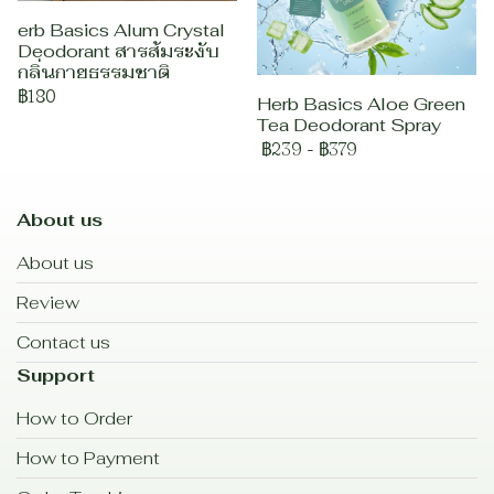
erb Basics Alum Crystal
Deodorant สารส้มระงับ
กลิ่นกายธรรมชาติ
฿180
Herb Basics Aloe Green
Tea Deodorant Spray
฿239
-
฿379
About us
About us
Review
Contact us
Support
How to Order
How to Payment