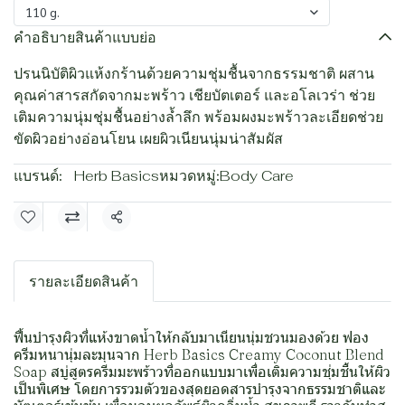
110 g.
คำอธิบายสินค้าแบบย่อ
ปรนนิบัติผิวแห้งกร้านด้วยความชุ่มชื้นจากธรรมชาติ ผสาน
คุณค่าสารสกัดจากมะพร้าว เชียบัตเตอร์ และอโลเวร่า ช่วย
เติมความนุ่มชุ่มชื้นอย่างล้ำลึก พร้อมผงมะพร้าวละเอียดช่วย
ขัดผิวอย่างอ่อนโยน เผยผิวเนียนนุ่มน่าสัมผัส
แบรนด์:
Herb Basics
หมวดหมู่:
Body Care
แชร์
รายละเอียดสินค้า
ฟื้นบำรุงผิวที่แห้งขาดน้ำให้กลับมาเนียนนุ่มชวนมองด้วย ฟอง
ครีมหนานุ่มละมุนจาก Herb Basics Creamy Coconut Blend
Soap สบู่สูตรครีมมะพร้าวที่ออกแบบมาเพื่อเติมความชุ่มชื้นให้ผิว
เป็นพิเศษ โดยการรวมตัวของสุดยอดสารบำรุงจากธรรมชาติและ