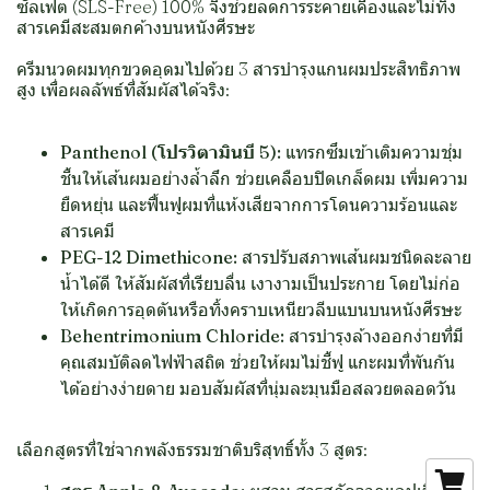
ซัลเฟต (SLS-Free) 100% จึงช่วยลดการระคายเคืองและไม่ทิ้ง
สารเคมีสะสมตกค้างบนหนังศีรษะ
ครีมนวดผมทุกขวดอุดมไปด้วย 3 สารบำรุงแกนผมประสิทธิภาพ
สูง เพื่อผลลัพธ์ที่สัมผัสได้จริง:
Panthenol (โปรวิตามินบี 5):
แทรกซึมเข้าเติมความชุ่ม
ชื้นให้เส้นผมอย่างล้ำลึก ช่วยเคลือบปิดเกล็ดผม เพิ่มความ
ยืดหยุ่น และฟื้นฟูผมที่แห้งเสียจากการโดนความร้อนและ
สารเคมี
PEG-12 Dimethicone:
สารปรับสภาพเส้นผมชนิดละลาย
น้ำได้ดี ให้สัมผัสที่เรียบลื่น เงางามเป็นประกาย โดยไม่ก่อ
ให้เกิดการอุดตันหรือทิ้งคราบเหนียวลีบแบนบนหนังศีรษะ
Behentrimonium Chloride:
สารบำรุงล้างออกง่ายที่มี
คุณสมบัติลดไฟฟ้าสถิต ช่วยให้ผมไม่ชี้ฟู แกะผมที่พันกัน
ได้อย่างง่ายดาย มอบสัมผัสที่นุ่มละมุนมือสลวยตลอดวัน
เลือกสูตรที่ใช่จากพลังธรรมชาติบริสุทธิ์ทั้ง 3 สูตร: