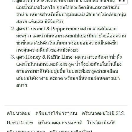
สูตร Apple & Avocado:
ผสาน สารสกัดจากแอปเปิ้ล
และน้ำมันอะโวคาโด อุดมไปด้วยวิตามินและกรดไขมัน
จำเป็น เหมาะสำหรับฟื้นบำรุงผมแห้งเสียมากให้กลับมานุ่ม
สลวย แข็งแรง มีชีวิตชีวา
สูตร Coconut & Peppermint:
ผสาน สารสกัดจาก
มะพร้าว และน้ำมันหอมระเหยเปปเปอร์มินต์ ช่วยล็อคความ
ชุ่มชื้นและโปรตีนในเส้นผม พร้อมมอบความเย็นสดชื่น
กระตุ้นความตื่นตัวของหนังศีรษะ
สูตร Honey & Kaffir Lime:
ผสาน สารสกัดจากน้ำผึ้ง
และน้ำมันหอมระเหยผิวมะกรูด น้ำผึ้งช่วยกักเก็บน้ำเลี้ยง
ตามธรรมชาติให้ผมชุ่มชื้น ในขณะที่มะกรูดช่วยเคลือบ
เส้นผมให้เงางาม สะอาด พร้อมกลิ่นหอมผ่อนคลายเบา
สบาย
ครีมนวดผม
ครีมนวดไร้พาราเบน
ครีมนวดผมไม่มี SLS
Herb Basics
ครีมนวดผมธรรมชาติ
โปรวิตามินบี5