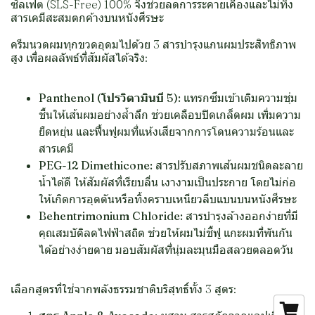
ซัลเฟต (SLS-Free) 100% จึงช่วยลดการระคายเคืองและไม่ทิ้ง
สารเคมีสะสมตกค้างบนหนังศีรษะ
ครีมนวดผมทุกขวดอุดมไปด้วย 3 สารบำรุงแกนผมประสิทธิภาพ
สูง เพื่อผลลัพธ์ที่สัมผัสได้จริง:
Panthenol (โปรวิตามินบี 5):
แทรกซึมเข้าเติมความชุ่ม
ชื้นให้เส้นผมอย่างล้ำลึก ช่วยเคลือบปิดเกล็ดผม เพิ่มความ
ยืดหยุ่น และฟื้นฟูผมที่แห้งเสียจากการโดนความร้อนและ
สารเคมี
PEG-12 Dimethicone:
สารปรับสภาพเส้นผมชนิดละลาย
น้ำได้ดี ให้สัมผัสที่เรียบลื่น เงางามเป็นประกาย โดยไม่ก่อ
ให้เกิดการอุดตันหรือทิ้งคราบเหนียวลีบแบนบนหนังศีรษะ
Behentrimonium Chloride:
สารบำรุงล้างออกง่ายที่มี
คุณสมบัติลดไฟฟ้าสถิต ช่วยให้ผมไม่ชี้ฟู แกะผมที่พันกัน
ได้อย่างง่ายดาย มอบสัมผัสที่นุ่มละมุนมือสลวยตลอดวัน
เลือกสูตรที่ใช่จากพลังธรรมชาติบริสุทธิ์ทั้ง 3 สูตร: