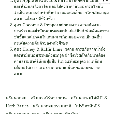
สูตร Apple & Avocado:
ผสาน สารสกัดจากแอปเปิ้ล
และน้ำมันอะโวคาโด อุดมไปด้วยวิตามินและกรดไขมัน
จำเป็น เหมาะสำหรับฟื้นบำรุงผมแห้งเสียมากให้กลับมานุ่ม
สลวย แข็งแรง มีชีวิตชีวา
สูตร Coconut & Peppermint:
ผสาน สารสกัดจาก
มะพร้าว และน้ำมันหอมระเหยเปปเปอร์มินต์ ช่วยล็อคความ
ชุ่มชื้นและโปรตีนในเส้นผม พร้อมมอบความเย็นสดชื่น
กระตุ้นความตื่นตัวของหนังศีรษะ
สูตร Honey & Kaffir Lime:
ผสาน สารสกัดจากน้ำผึ้ง
และน้ำมันหอมระเหยผิวมะกรูด น้ำผึ้งช่วยกักเก็บน้ำเลี้ยง
ตามธรรมชาติให้ผมชุ่มชื้น ในขณะที่มะกรูดช่วยเคลือบ
เส้นผมให้เงางาม สะอาด พร้อมกลิ่นหอมผ่อนคลายเบา
สบาย
ครีมนวดผม
ครีมนวดไร้พาราเบน
ครีมนวดผมไม่มี SLS
Herb Basics
ครีมนวดผมธรรมชาติ
โปรวิตามินบี5