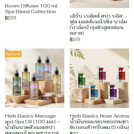
Room Diffuser 100 ml.
Spa Blend Collection
เฮิร์บ เบสิคส์ สปา บลิส
฿599
ฟูล มอยส์เจอไรซิ่ง บาล์ม
(บาล์มบำรุงผิวสูตรผ่อน
คลาย)
฿169
สินค้าขายดี
Herb Basics Massage
Herb Basics Nose Aroma
and Spa Oil (100 มล.) –
น้ำมันหอมระเหยธรรมชา
น้ำมันนวดตัวและสปา
ติเบลนสำหรับดม (5 กลิ่น)
สูตรสมุนไพร ผสานเบส
฿99