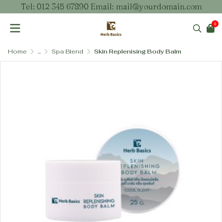
Tel: 012 345 67890 Email: mail@yourdomain.com
0
Home
...
Spa Blend
Skin Replenising Body Balm