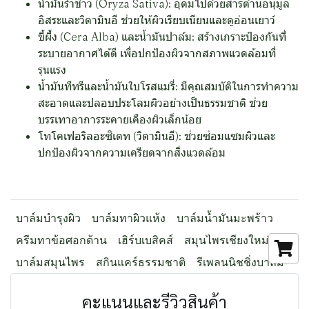
น้ำมันรำข้าว (Oryza Sativa): อุดมไปด้วยสารต้านอนุมูล
อิสระและวิตามินอี ช่วยให้ผิวเรียบเนียนและดูอ่อนเยาว์
ขี้ผึ้ง (Cera Alba) และน้ำมันปาล์ม: สร้างเกราะป้องกันที่
ระบายอากาศได้ดี เพื่อปกป้องผิวจากสภาพแวดล้อมที่
รุนแรง
น้ำมันทีทรีและน้ำมันใบโรสแมรี่: มีคุณสมบัติในการทำความ
สะอาดและปลอบประโลมผิวอย่างเป็นธรรมชาติ ช่วย
บรรเทาอาการระคายเคืองผิวเล็กน้อย
โทโคเฟอริลอะซิเตท (วิตามินอี): ช่วยซ่อมแซมผิวและ
ปกป้องผิวจากความเครียดจากสิ่งแวดล้อม
บาล์มบำรุงผิว
บาล์มทาผิวแห้ง
บาล์มน้ำมันมะพร้าว
ครีมทาข้อศอกด้าน
เฮิร์บเบสิคส์
สมุนไพรเชียงใหม่
บาล์มสมุนไพร
สกินแคร์ธรรมชาติ
รีเพลนนิชชิ่งบาล์ม
คะแนนและรีวิวสินค้า