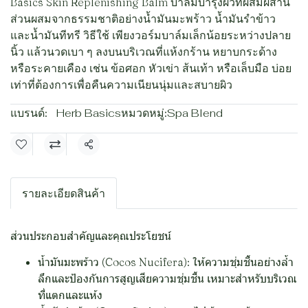
Basics Skin Replenishing Balm บาล์มบำรุงผิวที่ผสมผสาน
ส่วนผสมจากธรรมชาติอย่างน้ำมันมะพร้าว น้ำมันรำข้าว
และน้ำมันทีทรี วิธีใช้ เพียงวอร์มบาล์มเล็กน้อยระหว่างปลาย
นิ้ว แล้วนวดเบา ๆ ลงบนบริเวณที่แห้งกร้าน หยาบกระด้าง
หรือระคายเคือง เช่น ข้อศอก หัวเข่า ส้นเท้า หรือเล็บมือ บ่อย
เท่าที่ต้องการเพื่อคืนความเนียนนุ่มและสบายผิว
แบรนด์:
Herb Basics
หมวดหมู่:
Spa Blend
แชร์
รายละเอียดสินค้า
ส่วนประกอบสำคัญและคุณประโยชน์
น้ำมันมะพร้าว (Cocos Nucifera): ให้ความชุ่มชื้นอย่างล้ำ
ลึกและป้องกันการสูญเสียความชุ่มชื้น เหมาะสำหรับบริเวณ
ที่แตกและแห้ง