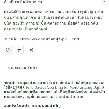
คำอธิบายสินค้าแบบย่อ
ปรนนิบัติผิวและผ่อนคลายร่างกายด้วยบาล์มบำรุงผิวสูตรเข้ม
ข้น ผสานคุณค่าจากน้ำมันธรรมชาติและน้ำมันหอมระเหย 7
ชนิด ช่วยเติมความชุ่มชื้น คลายความเมื่อยล้า พร้อมกลิ่น
หอมสปาอันเป็นเอกลักษณ์
แบรนด์:
Herb Basics
หมวดหมู่:
Spa Blend
แชร์
รายละเอียดสินค้า
ยกระดับการดูแลตัวเองด้วย เฮิร์บ เบสิคส์ สปา บลิสฟูล มอยส์เจอ
ไรซิ่ง บาล์ม (Herb Basics Spa Blissful Moisturizing Balm)
บาล์มเนื้อเนียนนุ่มที่ออกแบบมาเพื่อฟื้นฟูผิวแห้งกร้านอย่างล้ำลึก
พร้อมมอบความรู้สึกผ่อนคลายราวกับทำสปาที่บ้าน
คุณประโยชน์จากส่วนผสมสำคัญ: