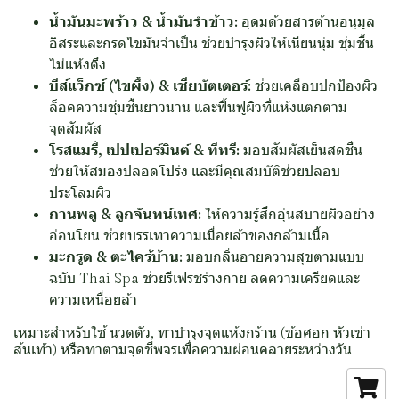
น้ำมันมะพร้าว & น้ำมันรำข้าว:
อุดมด้วยสารต้านอนุมูล
อิสระและกรดไขมันจำเป็น ช่วยบำรุงผิวให้เนียนนุ่ม ชุ่มชื้น
ไม่แห้งตึง
บีส์แว็กซ์ (ไขผึ้ง) & เชียบัตเตอร์:
ช่วยเคลือบปกป้องผิว
ล็อคความชุ่มชื้นยาวนาน และฟื้นฟูผิวที่แห้งแตกตาม
จุดสัมผัส
โรสแมรี่, เปปเปอร์มินต์ & ทีทรี:
มอบสัมผัสเย็นสดชื่น
ช่วยให้สมองปลอดโปร่ง และมีคุณสมบัติช่วยปลอบ
ประโลมผิว
กานพลู & ลูกจันทน์เทศ:
ให้ความรู้สึกอุ่นสบายผิวอย่าง
อ่อนโยน ช่วยบรรเทาความเมื่อยล้าของกล้ามเนื้อ
มะกรูด & ตะไคร้บ้าน:
มอบกลิ่นอายความสุขตามแบบ
ฉบับ Thai Spa ช่วยรีเฟรชร่างกาย ลดความเครียดและ
ความเหนื่อยล้า
เหมาะสำหรับใช้ นวดตัว, ทาบำรุงจุดแห้งกร้าน (ข้อศอก หัวเข่า
ส้นเท้า) หรือทาตามจุดชีพจรเพื่อความผ่อนคลายระหว่างวัน