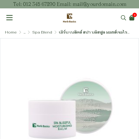
Tel: 012 345 67890 Email: mail@yourdomain.com
0
Home
...
Spa Blend
เฮิร์บ เบสิคส์ สปา บลิสฟูล มอยส์เจอไรซิ่ง บาล์ม (บาล์มบำรุงผิวสูตรผ่อนคลาย)