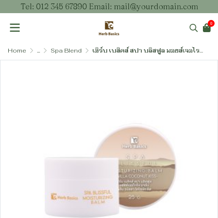
Tel: 012 345 67890 Email: mail@yourdomain.com
0
Home
...
Spa Blend
เฮิร์บ เบสิคส์ สปา บลิสฟูล มอยส์เจอไรซิ่ง บาล์ม (บาล์มบำรุงผิวสูตรผ่อนคลาย)