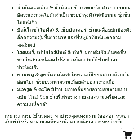
น้ำมันมะพร้าว & น้ำมันรำข้าว:
อุดมด้วยสารต้านอนุมูล
อิสระและกรดไขมันจำเป็น ช่วยบำรุงผิวให้เนียนนุ่ม ชุ่มชื้น
ไม่แห้งตึง
บีส์แว็กซ์ (ไขผึ้ง) & เชียบัตเตอร์:
ช่วยเคลือบปกป้องผิว
ล็อคความชุ่มชื้นยาวนาน และฟื้นฟูผิวที่แห้งแตกตาม
จุดสัมผัส
โรสแมรี่, เปปเปอร์มินต์ & ทีทรี:
มอบสัมผัสเย็นสดชื่น
ช่วยให้สมองปลอดโปร่ง และมีคุณสมบัติช่วยปลอบ
ประโลมผิว
กานพลู & ลูกจันทน์เทศ:
ให้ความรู้สึกอุ่นสบายผิวอย่าง
อ่อนโยน ช่วยบรรเทาความเมื่อยล้าของกล้ามเนื้อ
มะกรูด & ตะไคร้บ้าน:
มอบกลิ่นอายความสุขตามแบบ
ฉบับ Thai Spa ช่วยรีเฟรชร่างกาย ลดความเครียดและ
ความเหนื่อยล้า
เหมาะสำหรับใช้ นวดตัว, ทาบำรุงจุดแห้งกร้าน (ข้อศอก หัวเข่า
ส้นเท้า) หรือทาตามจุดชีพจรเพื่อความผ่อนคลายระหว่างวัน