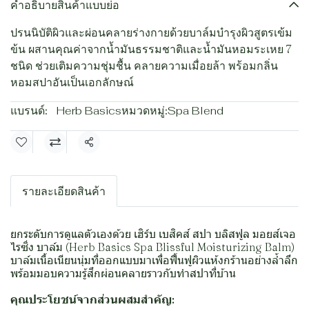
คำอธิบายสินค้าแบบย่อ
ปรนนิบัติผิวและผ่อนคลายร่างกายด้วยบาล์มบำรุงผิวสูตรเข้ม
ข้น ผสานคุณค่าจากน้ำมันธรรมชาติและน้ำมันหอมระเหย 7
ชนิด ช่วยเติมความชุ่มชื้น คลายความเมื่อยล้า พร้อมกลิ่น
หอมสปาอันเป็นเอกลักษณ์
แบรนด์:
Herb Basics
หมวดหมู่:
Spa Blend
แชร์
รายละเอียดสินค้า
ยกระดับการดูแลตัวเองด้วย เฮิร์บ เบสิคส์ สปา บลิสฟูล มอยส์เจอ
ไรซิ่ง บาล์ม (Herb Basics Spa Blissful Moisturizing Balm)
บาล์มเนื้อเนียนนุ่มที่ออกแบบมาเพื่อฟื้นฟูผิวแห้งกร้านอย่างล้ำลึก
พร้อมมอบความรู้สึกผ่อนคลายราวกับทำสปาที่บ้าน
คุณประโยชน์จากส่วนผสมสำคัญ: